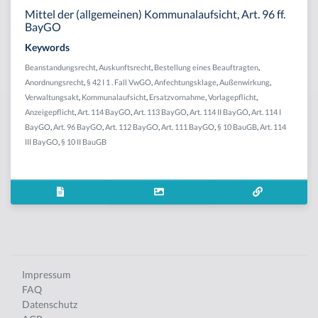
Mittel der (allgemeinen) Kommunalaufsicht, Art. 96 ff.
BayGO
Keywords
Beanstandungsrecht
,
Auskunftsrecht
,
Bestellung eines Beauftragten
,
Anordnungsrecht
,
§ 42 I 1 . Fall VwGO
,
Anfechtungsklage
,
Außenwirkung
,
Verwaltungsakt
,
Kommunalaufsicht
,
Ersatzvornahme
,
Vorlagepflicht
,
Anzeigepflicht
,
Art. 114 BayGO
,
Art. 113 BayGO
,
Art. 114 II BayGO
,
Art. 114 I
BayGO
,
Art. 96 BayGO
,
Art. 112 BayGO
,
Art. 111 BayGO
,
§ 10 BauGB
,
Art. 114
III BayGO
,
§ 10 II BauGB
Impressum
FAQ
Datenschutz