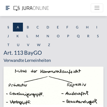
§
A
B
C
D
E
F
G
H
I
J
K
L
M
N
O
P
Q
R
S
T
U
V
W
Z
Art. 113 BayGO
Verwandte Lerneinheiten