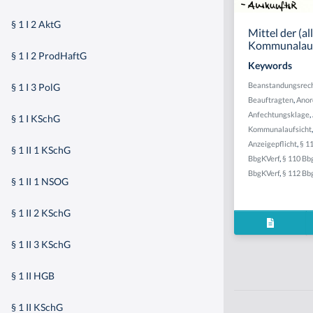
§ 1 I 2 AktG
Mittel der (a
Kommunalaufs
§ 1 I 2 ProdHaftG
Keywords
Beanstandungsrec
§ 1 I 3 PolG
Beauftragten
,
Anor
Anfechtungsklage
,
§ 1 I KSchG
Kommunalaufsicht
Anzeigepflicht
,
§ 1
§ 1 II 1 KSchG
BbgKVerf
,
§ 110 Bb
BbgKVerf
,
§ 112 Bb
§ 1 II 1 NSOG
§ 1 II 2 KSchG
§ 1 II 3 KSchG
§ 1 II HGB
§ 1 II KSchG