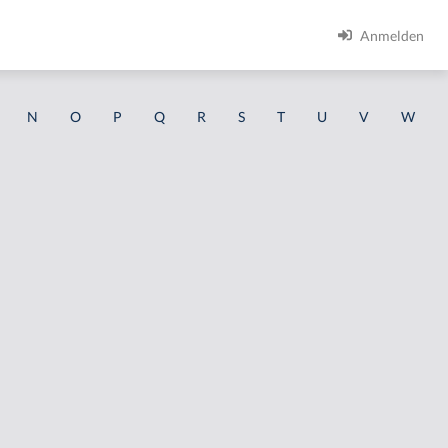
Anmelden
N
O
P
Q
R
S
T
U
V
W