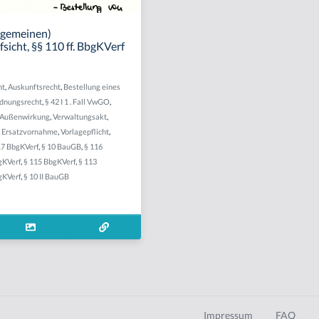
llgemeinen)
icht, §§ 110 ff. BbgKVerf
ht
,
Auskunftsrecht
,
Bestellung eines
dnungsrecht
,
§ 42 I 1 . Fall VwGO
,
Außenwirkung
,
Verwaltungsakt
,
,
Ersatzvornahme
,
Vorlagepflicht
,
17 BbgKVerf
,
§ 10 BauGB
,
§ 116
gKVerf
,
§ 115 BbgKVerf
,
§ 113
gKVerf
,
§ 10 II BauGB
Impressum
FAQ