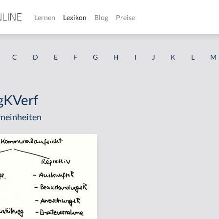
Lernen
Lexikon
Blog
Preise
C
D
E
F
G
H
I
J
K
L
M
gKVerf
neinheiten