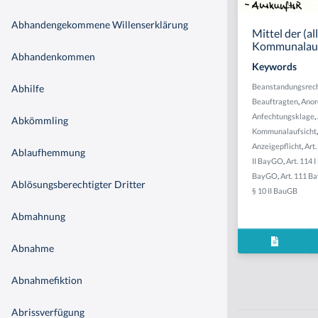
Abhandengekommene Willenserklärung
Mittel der (a
Kommunalaufs
Abhandenkommen
Keywords
Beanstandungsrec
Abhilfe
Beauftragten
,
Anor
Anfechtungsklage
,
Abkömmling
Kommunalaufsicht
Anzeigepflicht
,
Art
Ablaufhemmung
II BayGO
,
Art. 114 
BayGO
,
Art. 111 
Ablösungsberechtigter Dritter
§ 10 II BauGB
Abmahnung
Abnahme
Abnahmefiktion
Abrissverfügung