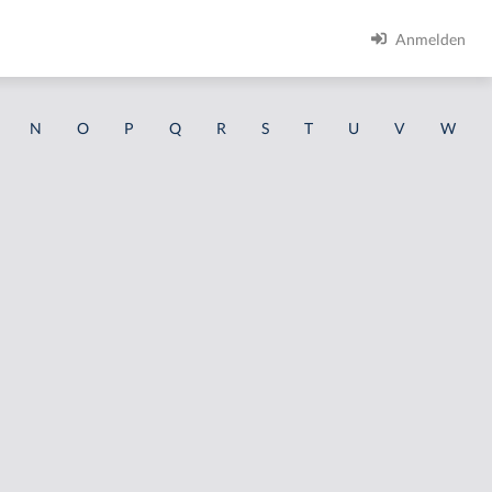
Anmelden
N
O
P
Q
R
S
T
U
V
W