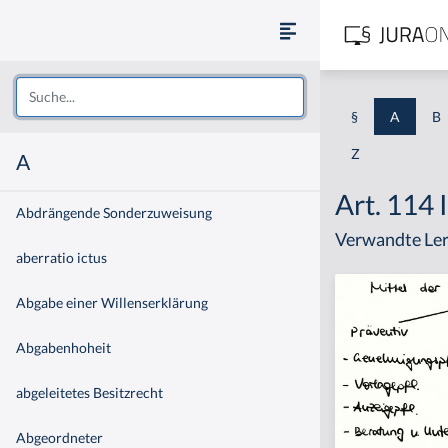
§
A
B
Z
A
Art. 114
Abdrängende Sonderzuweisung
Verwandte Ler
aberratio ictus
Abgabe einer Willenserklärung
Abgabenhoheit
abgeleitetes Besitzrecht
Abgeordneter