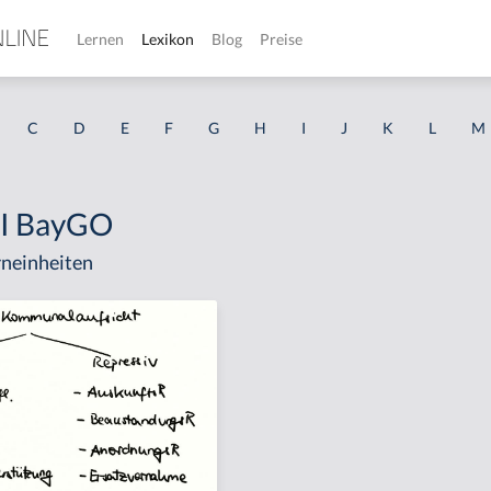
Lernen
Lexikon
Blog
Preise
C
D
E
F
G
H
I
J
K
L
M
 II BayGO
neinheiten