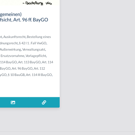
llgemeinen)
icht, Art. 96 ff. BayGO
ht
,
Auskunftsrecht
,
Bestellung eines
dnungsrecht
,
§ 42 I 1 . Fall VwGO
,
Außenwirkung
,
Verwaltungsakt
,
,
Ersatzvornahme
,
Vorlagepflicht
,
. 114 BayGO
,
Art. 113 BayGO
,
Art. 114
I BayGO
,
Art. 96 BayGO
,
Art. 112
BayGO
,
§ 10 BauGB
,
Art. 114 III BayGO
,