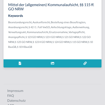
Mittel der (allgemeinen) Kommunalaufsicht, §§ 115 ff.
GO NRW
Keywords
Beanstandungsrecht
,
Auskunftsrecht
,
Bestellung eines Beauftragten
,
Anordnungsrecht
,
§ 42 I 1 . Fall VwGO
,
Anfechtungsklage
,
Außenwirkung
,
Verwaltungsakt
,
Kommunalaufsicht
,
Ersatzvornahme
,
Vorlagepflicht
,
Anzeigepflicht
,
§ 123 GO NRW
,
§ 123 I GO NRW
,
§ 121 GO NRW
,
§ 122 GO
NRW
,
§ 125 GO NRW
,
§ 123 II GO NRW
,
§ 124 GO NRW
,
§ 115 GO NRW
,
§ 10
BauGB
,
§ 10 II BauGB
Impressum
FAQ
Datenschutz