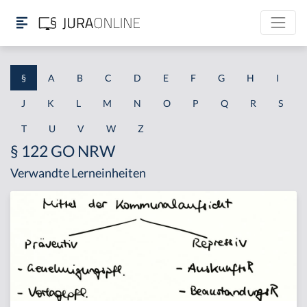
§
A
B
C
D
E
F
G
H
I
J
K
L
M
N
O
P
Q
R
S
T
U
V
W
Z
§ 122 GO NRW
Verwandte Lerneinheiten