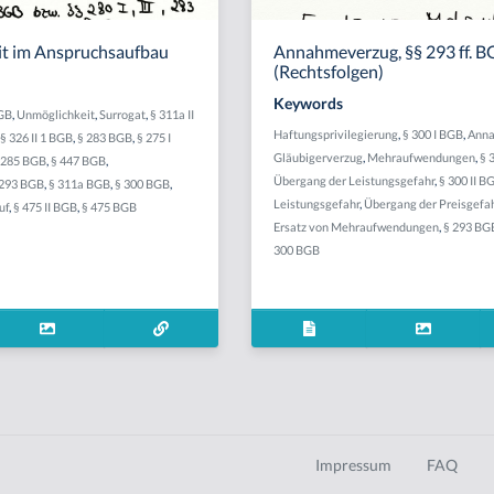
t im Anspruchsaufbau
Annahmeverzug, §§ 293 ff. 
(Rechtsfolgen)
Keywords
GB
,
Unmöglichkeit
,
Surrogat
,
§ 311a II
Haftungsprivilegierung
,
§ 300 I BGB
,
Ann
§ 326 II 1 BGB
,
§ 283 BGB
,
§ 275 I
Gläubigerverzug
,
Mehraufwendungen
,
§ 
 285 BGB
,
§ 447 BGB
,
Übergang der Leistungsgefahr
,
§ 300 II B
 293 BGB
,
§ 311a BGB
,
§ 300 BGB
,
Leistungsgefahr
,
Übergang der Preisgefa
uf
,
§ 475 II BGB
,
§ 475 BGB
Ersatz von Mehraufwendungen
,
§ 293 BG
300 BGB
Impressum
FAQ