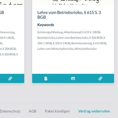
BGB
Lehre vom Betriebsrisiko, § 615 S. 3
BGB
Keywords
ahmeverzug
,
Existenzgefährdung
,
Arbeitskampf
,
§ 615 S. 3 BGB
,
326 II 1 BGB
,
Betriebsrisiko
,
Lehre vom Betriebsrisiko
,
§ 326 BGB
,
§
GB
,
326 I 1 BGB
,
§ 326 II 1 BGB
,
Betriebsstörung
,
§ 615 BGB
,
hr
,
§ 304 BGB
,
Lehre vom Wirtschaftsrisiko
,
Wirtschaftsrisiko
B
,
§ 326 BGB
,
§
Datenschutz
AGB
Paket kündigen
Vertrag widerrufen