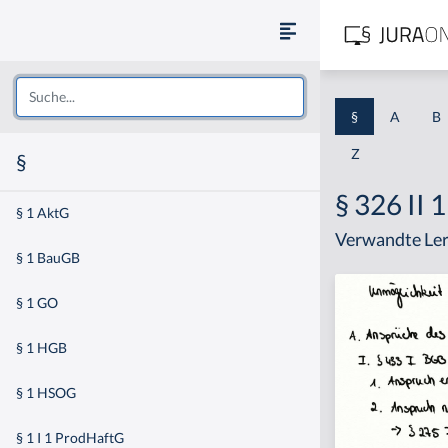
§
A
B
Z
§
§ 326 II 
§ 1 AktG
Verwandte Ler
§ 1 BauGB
§ 1 GO
§ 1 HGB
§ 1 HSOG
§ 1 I 1 ProdHaftG