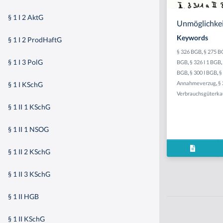
§ 1 I 2 AktG
Unmöglichkei
Keywords
§ 1 I 2 ProdHaftG
§ 326 BGB
,
§ 275 B
§ 1 I 3 PolG
BGB
,
§ 326 I 1 BGB
,
BGB
,
§ 300 I BGB
,
§
Annahmeverzug
,
§
§ 1 I KSchG
Verbrauchsgüterka
§ 1 II 1 KSchG
§ 1 II 1 NSOG
§ 1 II 2 KSchG
§ 1 II 3 KSchG
§ 1 II HGB
§ 1 II KSchG