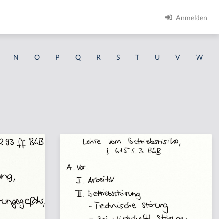
Anmelden
N
O
P
Q
R
S
T
U
V
W