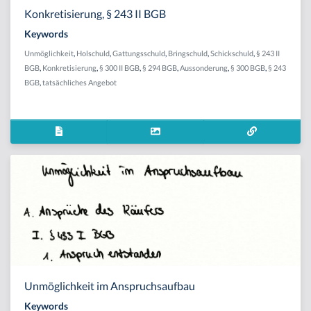
Konkretisierung, § 243 II BGB
Keywords
Unmöglichkeit
,
Holschuld
,
Gattungsschuld
,
Bringschuld
,
Schickschuld
,
§ 243 II
BGB
,
Konkretisierung
,
§ 300 II BGB
,
§ 294 BGB
,
Aussonderung
,
§ 300 BGB
,
§ 243
BGB
,
tatsächliches Angebot
Unmöglichkeit im Anspruchsaufbau
Keywords