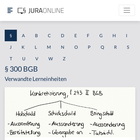
§
A
B
C
D
E
F
G
H
I
J
K
L
M
N
O
P
Q
R
S
T
U
V
W
Z
§ 300 BGB
Verwandte Lerneinheiten