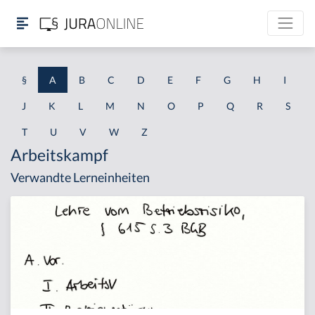
§
A
B
C
D
E
F
G
H
I
J
K
L
M
N
O
P
Q
R
S
T
U
V
W
Z
Arbeitskampf
Verwandte Lerneinheiten