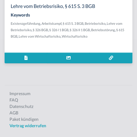
Lehre vom Betriebsrisiko, § 615 S. 3 BGB
Keywords
Existenzgefährdung
,
Arbeitskampf
,
§ 615 S. 3 BGB
,
Betriebsrisiko
,
Lehre vom
Betriebsrisiko
,
§ 326 BGB
,
§ 326 I 1 BGB
,
§ 326 II 1 BGB
,
Betriebsstörung
,
§ 615
BGB
,
Lehre vom Wirtschaftsrisiko
,
Wirtschaftsrisiko
Impressum
FAQ
Datenschutz
AGB
Paket kündigen
Vertrag widerrufen