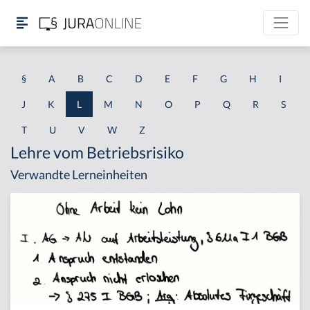
§
A
B
C
D
E
F
G
H
I
J
K
L
M
N
O
P
Q
R
S
T
U
V
W
Z
Lehre vom Betriebsrisiko
Verwandte Lerneinheiten