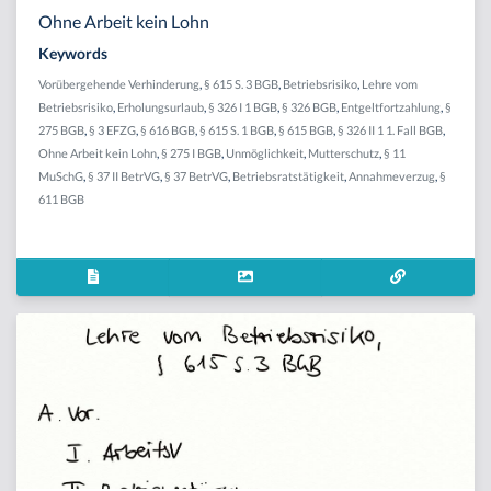
Ohne Arbeit kein Lohn
Keywords
Vorübergehende Verhinderung
,
§ 615 S. 3 BGB
,
Betriebsrisiko
,
Lehre vom
Betriebsrisiko
,
Erholungsurlaub
,
§ 326 I 1 BGB
,
§ 326 BGB
,
Entgeltfortzahlung
,
§
275 BGB
,
§ 3 EFZG
,
§ 616 BGB
,
§ 615 S. 1 BGB
,
§ 615 BGB
,
§ 326 II 1 1. Fall BGB
,
Ohne Arbeit kein Lohn
,
§ 275 I BGB
,
Unmöglichkeit
,
Mutterschutz
,
§ 11
MuSchG
,
§ 37 II BetrVG
,
§ 37 BetrVG
,
Betriebsratstätigkeit
,
Annahmeverzug
,
§
611 BGB