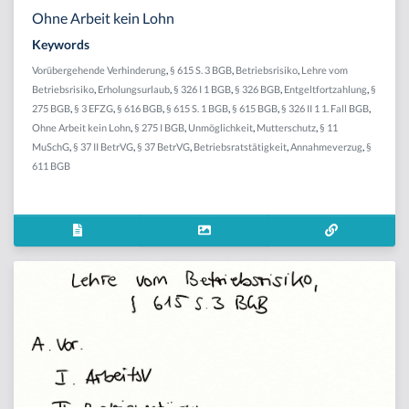
Ohne Arbeit kein Lohn
Keywords
Vorübergehende Verhinderung
,
§ 615 S. 3 BGB
,
Betriebsrisiko
,
Lehre vom
Betriebsrisiko
,
Erholungsurlaub
,
§ 326 I 1 BGB
,
§ 326 BGB
,
Entgeltfortzahlung
,
§
275 BGB
,
§ 3 EFZG
,
§ 616 BGB
,
§ 615 S. 1 BGB
,
§ 615 BGB
,
§ 326 II 1 1. Fall BGB
,
Ohne Arbeit kein Lohn
,
§ 275 I BGB
,
Unmöglichkeit
,
Mutterschutz
,
§ 11
MuSchG
,
§ 37 II BetrVG
,
§ 37 BetrVG
,
Betriebsratstätigkeit
,
Annahmeverzug
,
§
611 BGB