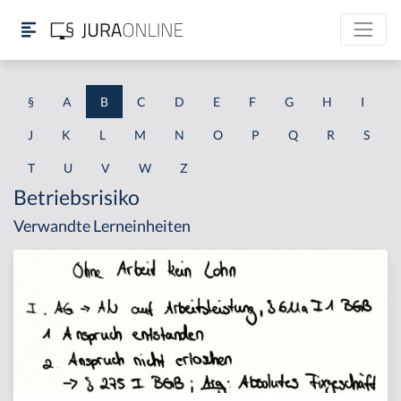
§
A
B
C
D
E
F
G
H
I
J
K
L
M
N
O
P
Q
R
S
T
U
V
W
Z
Betriebsrisiko
Verwandte Lerneinheiten