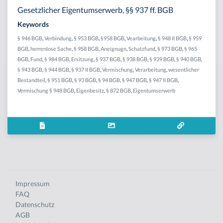
Gesetzlicher Eigentumserwerb, §§ 937 ff. BGB
Keywords
§ 946 BGB
,
Verbindung
,
§ 953 BGB
,
§958 BGB
,
Vearbeitung
,
§ 948 II BGB
,
§ 959
BGB
,
herrenlose Sache
,
§ 958 BGB
,
Aneignugn
,
Schatzfund
,
§ 973 BGB
,
§ 965
BGB
,
Fund
,
§ 984 BGB
,
Ersitzung
,
§ 937 BGB
,
§ 938 BGB
,
§ 939 BGB
,
§ 940 BGB
,
§ 943 BGB
,
§ 944 BGB
,
§ 937 II BGB
,
Vermischung
,
Verarbeitung
,
wesentlicher
Bestandteil
,
§ 951 BGB
,
§ 93 BGB
,
§ 94 BGB
,
§ 947 BGB
,
§ 947 II BGB
,
Vermischung § 948 BGB
,
Eigenbesitz
,
§ 872 BGB
,
Eigentumserwerb
Impressum
FAQ
Datenschutz
AGB