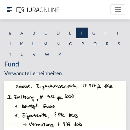
§
A
B
C
D
E
F
G
H
I
J
K
L
M
N
O
P
Q
R
S
T
U
V
W
Z
Fund
Verwandte Lerneinheiten