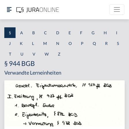
§
A
B
C
D
E
F
G
H
I
J
K
L
M
N
O
P
Q
R
S
T
U
V
W
Z
§ 944 BGB
Verwandte Lerneinheiten