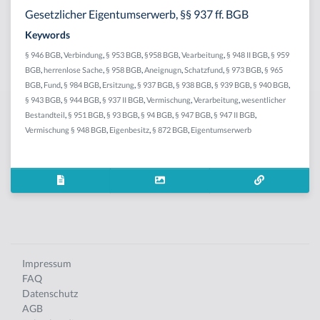
Gesetzlicher Eigentumserwerb, §§ 937 ff. BGB
Keywords
§ 946 BGB
,
Verbindung
,
§ 953 BGB
,
§958 BGB
,
Vearbeitung
,
§ 948 II BGB
,
§ 959
BGB
,
herrenlose Sache
,
§ 958 BGB
,
Aneignugn
,
Schatzfund
,
§ 973 BGB
,
§ 965
BGB
,
Fund
,
§ 984 BGB
,
Ersitzung
,
§ 937 BGB
,
§ 938 BGB
,
§ 939 BGB
,
§ 940 BGB
,
§ 943 BGB
,
§ 944 BGB
,
§ 937 II BGB
,
Vermischung
,
Verarbeitung
,
wesentlicher
Bestandteil
,
§ 951 BGB
,
§ 93 BGB
,
§ 94 BGB
,
§ 947 BGB
,
§ 947 II BGB
,
Vermischung § 948 BGB
,
Eigenbesitz
,
§ 872 BGB
,
Eigentumserwerb
Impressum
FAQ
Datenschutz
AGB