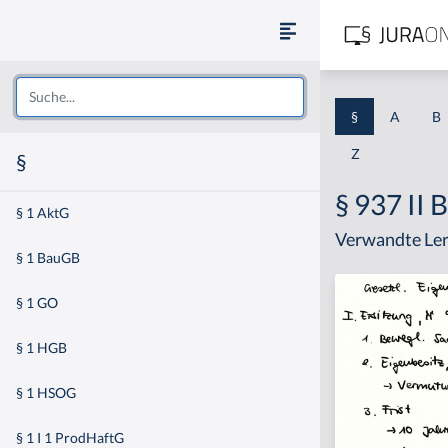
§
A
B
Z
§
§ 937 II
§ 1 AktG
Verwandte Ler
§ 1 BauGB
§ 1 GO
§ 1 HGB
§ 1 HSOG
§ 1 I 1 ProdHaftG