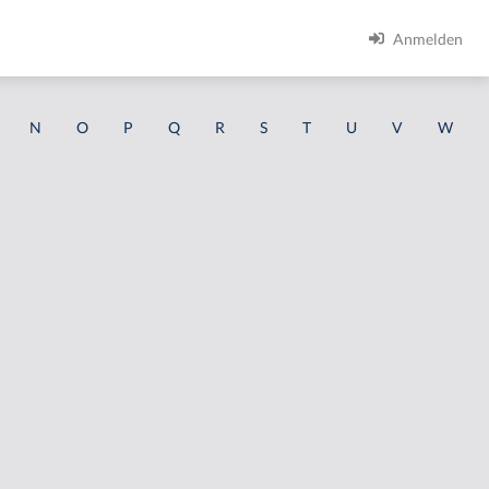
Anmelden
N
O
P
Q
R
S
T
U
V
W