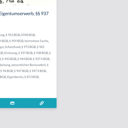
 Eigentumserwerb, §§ 937
ung
,
§ 953 BGB
,
§958 BGB
,
II BGB
,
§ 959 BGB
,
herrenlose Sache
,
ugn
,
Schatzfund
,
§ 973 BGB
,
§ 965
GB
,
Ersitzung
,
§ 937 BGB
,
§ 938 BGB
,
§
B
,
§ 943 BGB
,
§ 944 BGB
,
§ 937 II BGB
,
beitung
,
wesentlicher Bestandteil
,
§
,
§ 94 BGB
,
§ 947 BGB
,
§ 947 II BGB
,
 BGB
,
Eigenbesitz
,
§ 872 BGB
,