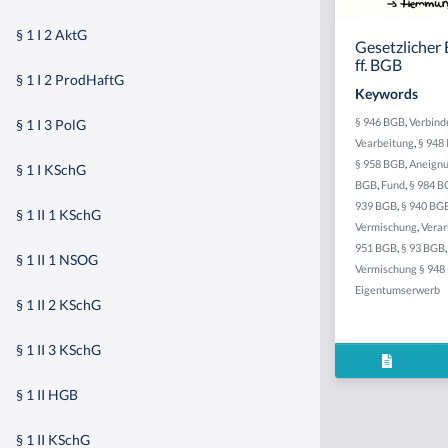
§ 1 I 2 AktG
Gesetzlicher
ff. BGB
§ 1 I 2 ProdHaftG
Keywords
§ 946 BGB
,
Verbind
§ 1 I 3 PolG
Vearbeitung
,
§ 948 
§ 958 BGB
,
Aneign
§ 1 I KSchG
BGB
,
Fund
,
§ 984 B
939 BGB
,
§ 940 BG
§ 1 II 1 KSchG
Vermischung
,
Verar
951 BGB
,
§ 93 BGB
§ 1 II 1 NSOG
Vermischung § 948
Eigentumserwerb
§ 1 II 2 KSchG
§ 1 II 3 KSchG
§ 1 II HGB
§ 1 II KSchG