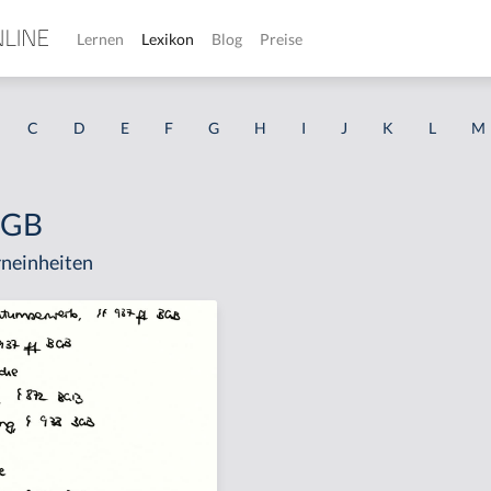
Lernen
Lexikon
Blog
Preise
C
D
E
F
G
H
I
J
K
L
M
 BGB
neinheiten