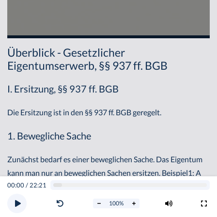
Überblick - Gesetzlicher
Eigentumserwerb, §§ 937 ff. BGB
I. Ersitzung, §§ 937 ff. BGB
Die Ersitzung ist in den §§ 937 ff. BGB geregelt.
1. Bewegliche Sache
Zunächst bedarf es einer beweglichen Sache. Das Eigentum
kann man nur an beweglichen Sachen ersitzen. Beispiel1: A
00:00
/
22:21
verkauft und übereignet seine Kommode an B und ist dabei
unerkannt geisteskrank. A bleibt weiterhin Eigentümer und B
100
%
ist Eigenbesitzer.