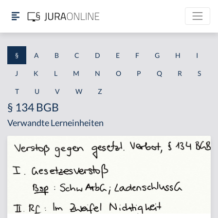
§
A
B
C
D
E
F
G
H
I
J
K
L
M
N
O
P
Q
R
S
T
U
V
W
Z
§ 134 BGB
Verwandte Lerneinheiten