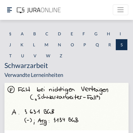
§
A
B
C
D
E
F
G
H
I
J
K
L
M
N
O
P
Q
R
S
T
U
V
W
Z
Schwarzarbeit
Verwandte Lerneinheiten