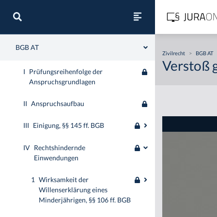
Zivilrecht
BGB AT
Zivilrecht
>
BGB AT
Verstoß g
I
Prüfungsreihenfolge der
Anspruchsgrundlagen
II
Anspruchsaufbau
III
Einigung, §§ 145 ff. BGB
IV
Rechtshindernde
Einwendungen
1
Wirksamkeit der
Willenserklärung eines
Minderjährigen, §§ 106 ff. BGB