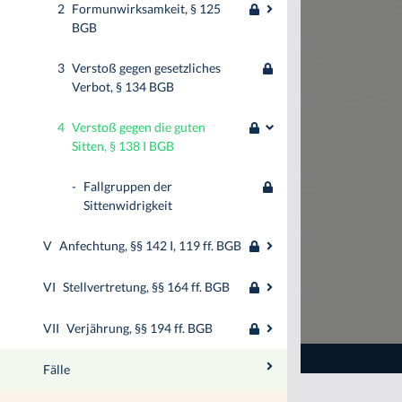
2
Formunwirksamkeit, § 125
BGB
3
Verstoß gegen gesetzliches
Verbot, § 134 BGB
4
Verstoß gegen die guten
Sitten, § 138 I BGB
-
Fallgruppen der
Sittenwidrigkeit
V
Anfechtung, §§ 142 I, 119 ff. BGB
VI
Stellvertretung, §§ 164 ff. BGB
VII
Verjährung, §§ 194 ff. BGB
Fälle