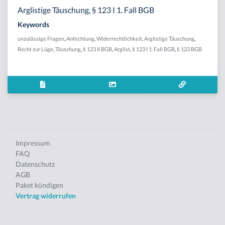
Arglistige Täuschung, § 123 I 1. Fall BGB
Keywords
unzulässige Fragen
,
Anfechtung
,
Widerrechtlichkeit
,
Arglistige Täuschung
,
Recht zur Lüge
,
Täuschung
,
§ 123 II BGB
,
Arglist
,
§ 123 I 1. Fall BGB
,
§ 123 BGB
Impressum
FAQ
Datenschutz
AGB
Paket kündigen
Vertrag widerrufen