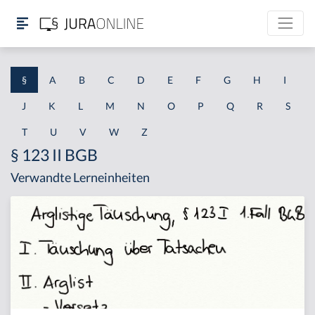
§
A
B
C
D
E
F
G
H
I
J
K
L
M
N
O
P
Q
R
S
T
U
V
W
Z
§ 123 II BGB
Verwandte Lerneinheiten