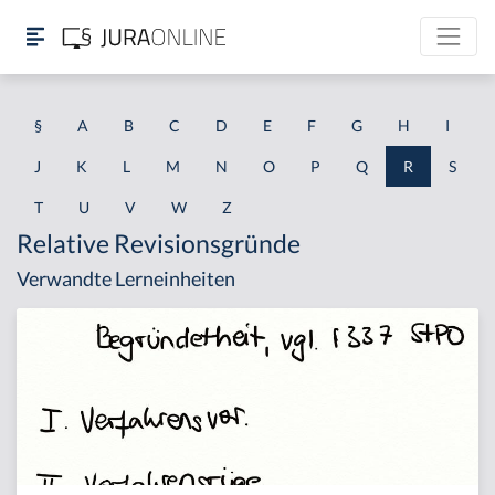
§
A
B
C
D
E
F
G
H
I
J
K
L
M
N
O
P
Q
R
S
T
U
V
W
Z
Relative Revisionsgründe
Verwandte Lerneinheiten