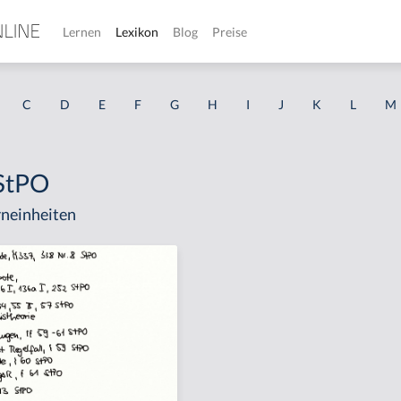
Lernen
Lexikon
Blog
Preise
C
D
E
F
G
H
I
J
K
L
M
 StPO
neinheiten