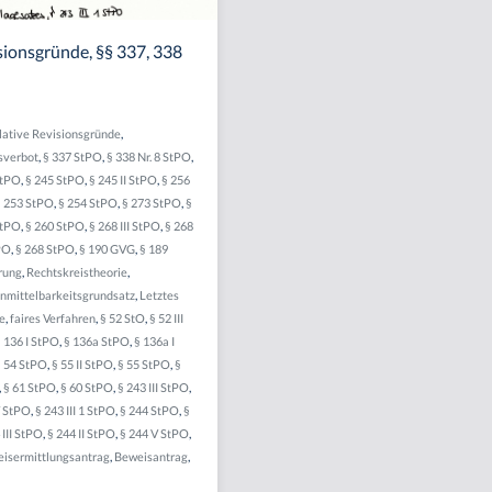
sionsgründe, §§ 337, 338
lative Revisionsgründe
,
sverbot
,
§ 337 StPO
,
§ 338 Nr. 8 StPO
,
StPO
,
§ 245 StPO
,
§ 245 II StPO
,
§ 256
§ 253 StPO
,
§ 254 StPO
,
§ 273 StPO
,
§
StPO
,
§ 260 StPO
,
§ 268 III StPO
,
§ 268
PO
,
§ 268 StPO
,
§ 190 GVG
,
§ 189
rung
,
Rechtskreistheorie
,
nmittelbarkeitsgrundsatz
,
Letztes
ge
,
faires Verfahren
,
§ 52 StO
,
§ 52 III
 136 I StPO
,
§ 136a StPO
,
§ 136a I
§ 54 StPO
,
§ 55 II StPO
,
§ 55 StPO
,
§
,
§ 61 StPO
,
§ 60 StPO
,
§ 243 III StPO
,
V StPO
,
§ 243 III 1 StPO
,
§ 244 StPO
,
§
 III StPO
,
§ 244 II StPO
,
§ 244 V StPO
,
isermittlungsantrag
,
Beweisantrag
,