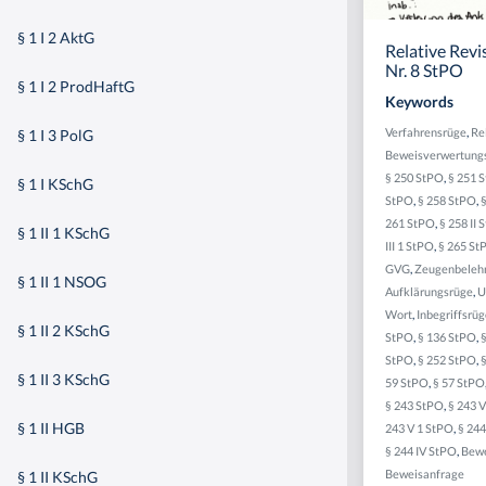
§ 1 I 2 AktG
Relative Revi
Nr. 8 StPO
§ 1 I 2 ProdHaftG
Keywords
Verfahrensrüge
,
Re
§ 1 I 3 PolG
Beweisverwertung
§ 250 StPO
,
§ 251 
§ 1 I KSchG
StPO
,
§ 258 StPO
,
261 StPO
,
§ 258 II 
§ 1 II 1 KSchG
III 1 StPO
,
§ 265 St
GVG
,
Zeugenbeleh
§ 1 II 1 NSOG
Aufklärungsrüge
,
U
Wort
,
Inbegriffsrü
§ 1 II 2 KSchG
StPO
,
§ 136 StPO
,
§
StPO
,
§ 252 StPO
,
§ 1 II 3 KSchG
59 StPO
,
§ 57 StPO
§ 243 StPO
,
§ 243 
§ 1 II HGB
243 V 1 StPO
,
§ 244
§ 244 IV StPO
,
Bewe
Beweisanfrage
§ 1 II KSchG