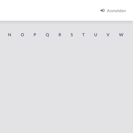
Anmelden
N
O
P
Q
R
S
T
U
V
W