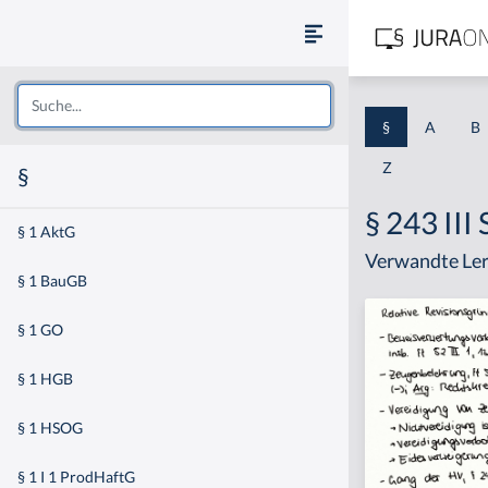
§
A
B
Z
§
§ 243 III
§ 1 AktG
Verwandte Ler
§ 1 BauGB
§ 1 GO
§ 1 HGB
§ 1 HSOG
§ 1 I 1 ProdHaftG