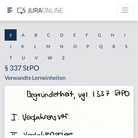
§
A
B
C
D
E
F
G
H
I
J
K
L
M
N
O
P
Q
R
S
T
U
V
W
Z
§ 337 StPO
Verwandte Lerneinheiten