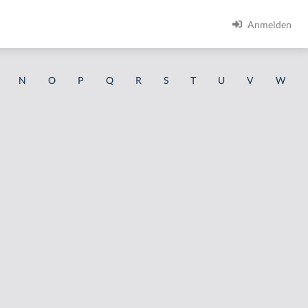
Anmelden
N
O
P
Q
R
S
T
U
V
W