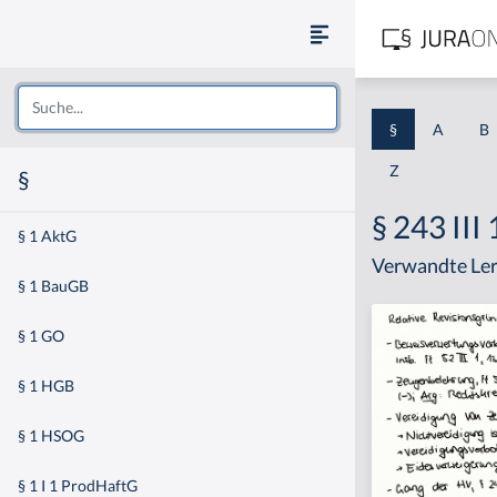
§
A
B
Z
§
§ 243 III
§ 1 AktG
Verwandte Ler
§ 1 BauGB
§ 1 GO
§ 1 HGB
§ 1 HSOG
§ 1 I 1 ProdHaftG