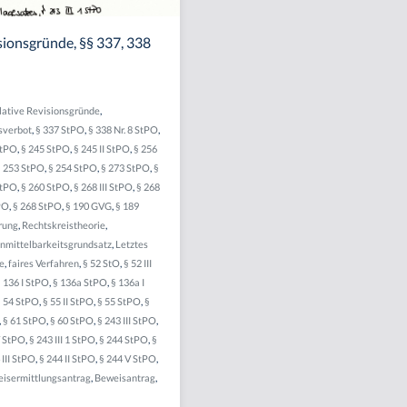
sionsgründe, §§ 337, 338
lative Revisionsgründe
,
sverbot
,
§ 337 StPO
,
§ 338 Nr. 8 StPO
,
StPO
,
§ 245 StPO
,
§ 245 II StPO
,
§ 256
§ 253 StPO
,
§ 254 StPO
,
§ 273 StPO
,
§
StPO
,
§ 260 StPO
,
§ 268 III StPO
,
§ 268
PO
,
§ 268 StPO
,
§ 190 GVG
,
§ 189
rung
,
Rechtskreistheorie
,
nmittelbarkeitsgrundsatz
,
Letztes
ge
,
faires Verfahren
,
§ 52 StO
,
§ 52 III
 136 I StPO
,
§ 136a StPO
,
§ 136a I
§ 54 StPO
,
§ 55 II StPO
,
§ 55 StPO
,
§
,
§ 61 StPO
,
§ 60 StPO
,
§ 243 III StPO
,
V StPO
,
§ 243 III 1 StPO
,
§ 244 StPO
,
§
 III StPO
,
§ 244 II StPO
,
§ 244 V StPO
,
isermittlungsantrag
,
Beweisantrag
,