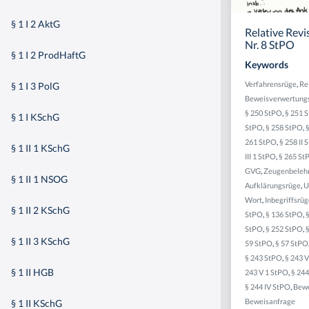
§ 1 I 2 AktG
Relative Revi
Nr. 8 StPO
§ 1 I 2 ProdHaftG
Keywords
Verfahrensrüge
,
Re
§ 1 I 3 PolG
Beweisverwertung
§ 250 StPO
,
§ 251 
§ 1 I KSchG
StPO
,
§ 258 StPO
,
261 StPO
,
§ 258 II 
§ 1 II 1 KSchG
III 1 StPO
,
§ 265 St
GVG
,
Zeugenbeleh
§ 1 II 1 NSOG
Aufklärungsrüge
,
U
Wort
,
Inbegriffsrü
§ 1 II 2 KSchG
StPO
,
§ 136 StPO
,
§
StPO
,
§ 252 StPO
,
§ 1 II 3 KSchG
59 StPO
,
§ 57 StPO
§ 243 StPO
,
§ 243 
§ 1 II HGB
243 V 1 StPO
,
§ 244
§ 244 IV StPO
,
Bewe
Beweisanfrage
§ 1 II KSchG