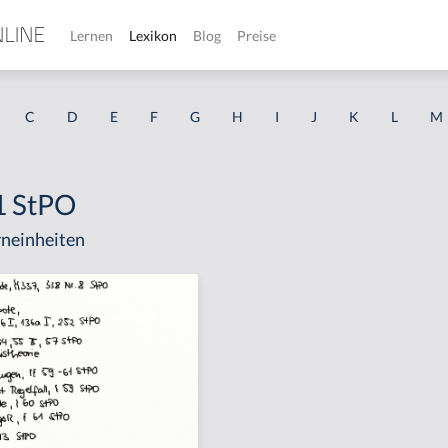
Lernen
Lexikon
Blog
Preise
C
D
E
F
G
H
I
J
K
L
M
 1 StPO
neinheiten