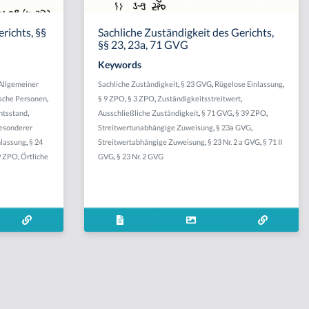
richts, §§
Sachliche Zuständigkeit des Gerichts,
§§ 23, 23a, 71 GVG
Keywords
Allgemeiner
Sachliche Zuständigkeit
,
§ 23 GVG
,
Rügelose Einlassung
,
ische Personen
,
§ 9 ZPO
,
§ 3 ZPO
,
Zuständigkeitsstreitwert
,
chtsstand
,
Ausschließliche Zuständigkeit
,
§ 71 GVG
,
§ 39 ZPO
,
esonderer
Streitwertunabhängige Zuweisung
,
§ 23a GVG
,
nlassung
,
§ 24
Streitwertabhängige Zuweisung
,
§ 23 Nr. 2 a GVG
,
§ 71 II
9 ZPO
,
Örtliche
GVG
,
§ 23 Nr. 2 GVG