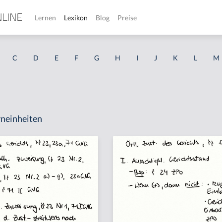
Lernen
Lexikon
Blog
Preise
C
D
E
F
G
H
I
J
K
L
M
neinheiten