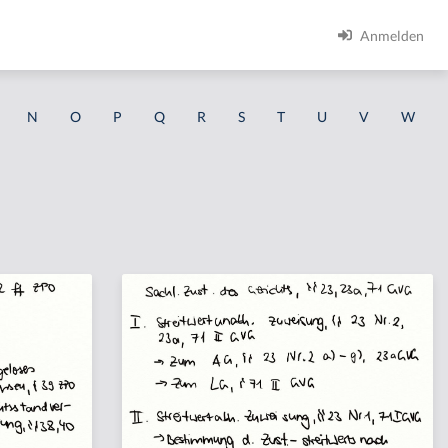
Anmelden
N
O
P
Q
R
S
T
U
V
W