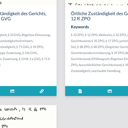
tändigkeit des Gerichts,
Örtliche Zuständigkeit des Ge
71 GVG
12 ff. ZPO
Keywords
gkeit
,
§ 23 GVG
,
Rügelose Einlassung
,
§ 13 ZPO
,
§ 12 ZPO
,
Wohnsitz
,
§ 32 ZPO
,
uständigkeitsstreitwert
,
Gerichtsstand
,
§ 35 ZPO
,
§ 17 ZPO
,
jurist
ständigkeit
,
§ 71 GVG
,
§ 39 ZPO
,
Sitz
,
§ 38 ZPO
,
§ 40 ZPO
,
Dinglicher Geri
gige Zuweisung
,
§ 23a GVG
,
Gerichtsstandsvereinbarung
,
§ 29 ZPO
,
B
ge Zuweisung
,
§ 23 Nr. 2 a GVG
,
§ 71 II
Gerichtsstand
,
Erfüllungsort
,
Rügelose Ei
G
ZPO
,
Ausschließlicher Gerichtsstand
,
§ 3
Zuständigkeit
,
unerlaubte Handlung