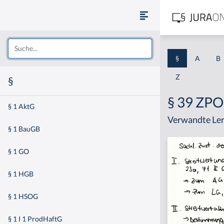
§
A
B
Z
§
§ 39 ZPO
§ 1 AktG
Verwandte Ler
§ 1 BauGB
§ 1 GO
§ 1 HGB
§ 1 HSOG
§ 1 I 1 ProdHaftG