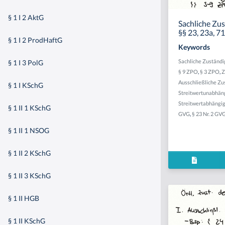
§ 1 I 2 AktG
Sachliche Zus
§§ 23, 23a, 
§ 1 I 2 ProdHaftG
Keywords
Sachliche Zuständi
§ 1 I 3 PolG
§ 9 ZPO
,
§ 3 ZPO
,
Z
Ausschließliche Zu
§ 1 I KSchG
Streitwertunabhän
Streitwertabhängi
§ 1 II 1 KSchG
GVG
,
§ 23 Nr. 2 GV
§ 1 II 1 NSOG
§ 1 II 2 KSchG
§ 1 II 3 KSchG
§ 1 II HGB
§ 1 II KSchG