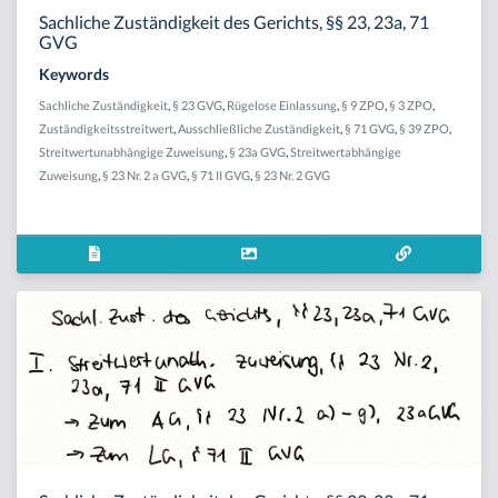
Sachliche Zuständigkeit des Gerichts, §§ 23, 23a, 71
GVG
Keywords
Sachliche Zuständigkeit
,
§ 23 GVG
,
Rügelose Einlassung
,
§ 9 ZPO
,
§ 3 ZPO
,
Zuständigkeitsstreitwert
,
Ausschließliche Zuständigkeit
,
§ 71 GVG
,
§ 39 ZPO
,
Streitwertunabhängige Zuweisung
,
§ 23a GVG
,
Streitwertabhängige
Zuweisung
,
§ 23 Nr. 2 a GVG
,
§ 71 II GVG
,
§ 23 Nr. 2 GVG