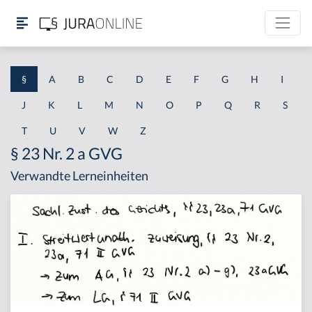
§
A
B
C
D
E
F
G
H
I
J
K
L
M
N
O
P
Q
R
S
T
U
V
W
Z
§ 23 Nr. 2 a GVG
Verwandte Lerneinheiten