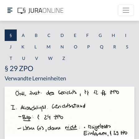
§
A
B
C
D
E
F
G
H
I
J
K
L
M
N
O
P
Q
R
S
T
U
V
W
Z
§ 29 ZPO
Verwandte Lerneinheiten