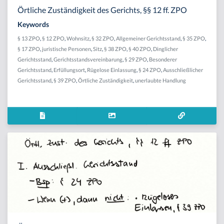
Örtliche Zuständigkeit des Gerichts, §§ 12 ff. ZPO
Keywords
§ 13 ZPO
,
§ 12 ZPO
,
Wohnsitz
,
§ 32 ZPO
,
Allgemeiner Gerichtsstand
,
§ 35 ZPO
,
§ 17 ZPO
,
juristische Personen
,
Sitz
,
§ 38 ZPO
,
§ 40 ZPO
,
Dinglicher
Gerichtsstand
,
Gerichtsstandsvereinbarung
,
§ 29 ZPO
,
Besonderer
Gerichtsstand
,
Erfüllungsort
,
Rügelose Einlassung
,
§ 24 ZPO
,
Ausschließlicher
Gerichtsstand
,
§ 39 ZPO
,
Örtliche Zuständigkeit
,
unerlaubte Handlung