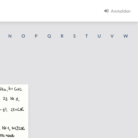
Anmelden
N
O
P
Q
R
S
T
U
V
W