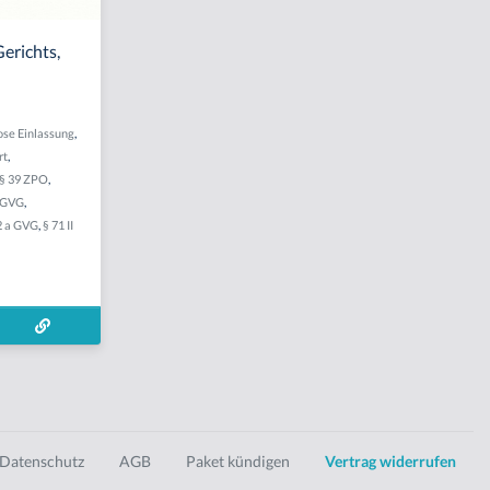
Gerichts,
ose Einlassung
,
rt
,
§ 39 ZPO
,
 GVG
,
 2 a GVG
,
§ 71 II
Datenschutz
AGB
Paket kündigen
Vertrag widerrufen