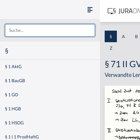
§
A
B
Z
§
§ 71 II 
§ 1 AktG
Verwandte Ler
§ 1 BauGB
§ 1 GO
§ 1 HGB
§ 1 HSOG
§ 1 I 1 ProdHaftG