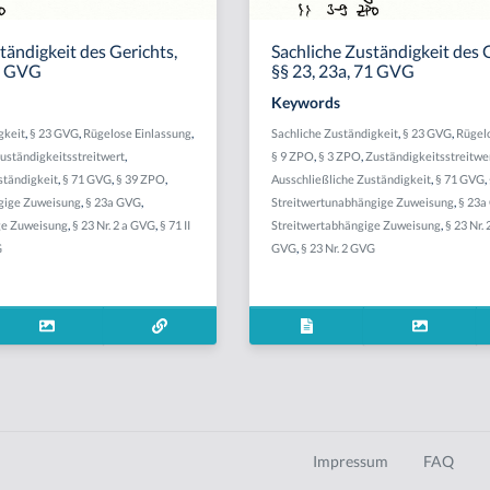
tändigkeit des Gerichts,
Sachliche Zuständigkeit des 
71 GVG
§§ 23, 23a, 71 GVG
Keywords
gkeit
,
§ 23 GVG
,
Rügelose Einlassung
,
Sachliche Zuständigkeit
,
§ 23 GVG
,
Rügel
uständigkeitsstreitwert
,
§ 9 ZPO
,
§ 3 ZPO
,
Zuständigkeitsstreitwe
ständigkeit
,
§ 71 GVG
,
§ 39 ZPO
,
Ausschließliche Zuständigkeit
,
§ 71 GVG
,
gige Zuweisung
,
§ 23a GVG
,
Streitwertunabhängige Zuweisung
,
§ 23a
ge Zuweisung
,
§ 23 Nr. 2 a GVG
,
§ 71 II
Streitwertabhängige Zuweisung
,
§ 23 Nr.
G
GVG
,
§ 23 Nr. 2 GVG
Impressum
FAQ