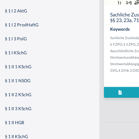
§ 1 I 2 AktG
Sachliche Zus
§§ 23, 23a, 
§ 1 I 2 ProdHaftG
Keywords
Sachliche Zuständi
§ 1 I 3 PolG
§ 9 ZPO
,
§ 3 ZPO
,
Z
Ausschließliche Zu
§ 1 I KSchG
Streitwertunabhän
Streitwertabhängi
§ 1 II 1 KSchG
GVG
,
§ 23 Nr. 2 GV
§ 1 II 1 NSOG
§ 1 II 2 KSchG
§ 1 II 3 KSchG
§ 1 II HGB
§ 1 II KSchG