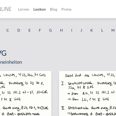
Lernen
Lexikon
Blog
Preise
C
D
E
F
G
H
I
J
K
L
M
GVG
neinheiten