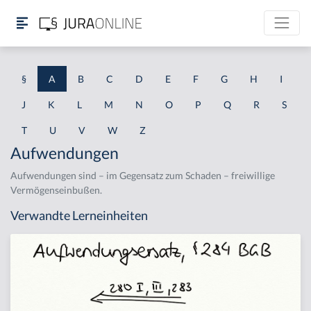
§
A
B
C
D
E
F
G
H
I
J
K
L
M
N
O
P
Q
R
S
T
U
V
W
Z
Aufwendungen
Aufwendungen sind – im Gegensatz zum Schaden – freiwillige
Vermögenseinbußen.
Verwandte Lerneinheiten