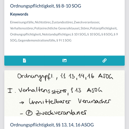
Ordnungspflichtigkeit, §§ 8-10 SOG
Keywords
Einweisungsfälle
,
Nichtstörer
,
Zustandsstörer
,
Zweckveranlasser
,
Verhaltensstörer
,
Polizeirechtliche Generalklausel
,
Störer
,
Polizeipflichtigkeit
,
Ordnungspflichtigkeit
,
Notstandspflichtiger
,
§ 10 I SOG
,
§ 10 SOG
,
§ 8 SOG
,
§ 9
SOG
,
Gegendemonstrationsfälle
,
§ 9 I 1 SOG
Ordnungspflichtigkeit, §§ 13, 14, 16 ASOG