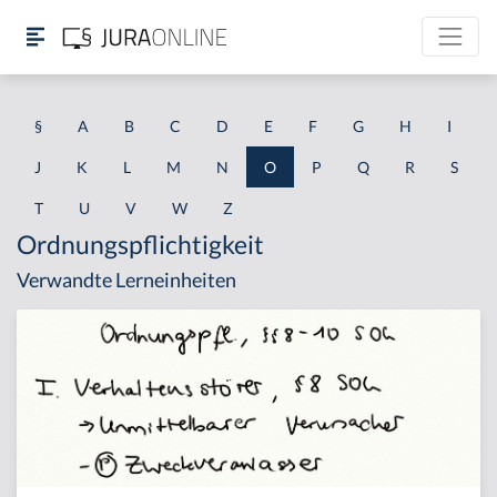
§
A
B
C
D
E
F
G
H
I
J
K
L
M
N
O
P
Q
R
S
T
U
V
W
Z
Ordnungspflichtigkeit
Verwandte Lerneinheiten