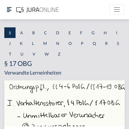
§
A
B
C
D
E
F
G
H
I
J
K
L
M
N
O
P
Q
R
S
T
U
V
W
Z
§ 17 OBG
Verwandte Lerneinheiten