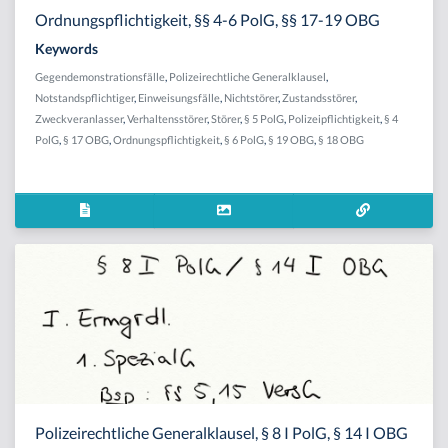
Ordnungspflichtigkeit, §§ 4-6 PolG, §§ 17-19 OBG
Keywords
Gegendemonstrationsfälle
,
Polizeirechtliche Generalklausel
,
Notstandspflichtiger
,
Einweisungsfälle
,
Nichtstörer
,
Zustandsstörer
,
Zweckveranlasser
,
Verhaltensstörer
,
Störer
,
§ 5 PolG
,
Polizeipflichtigkeit
,
§ 4
PolG
,
§ 17 OBG
,
Ordnungspflichtigkeit
,
§ 6 PolG
,
§ 19 OBG
,
§ 18 OBG
Polizeirechtliche Generalklausel, § 8 I PolG, § 14 I OBG