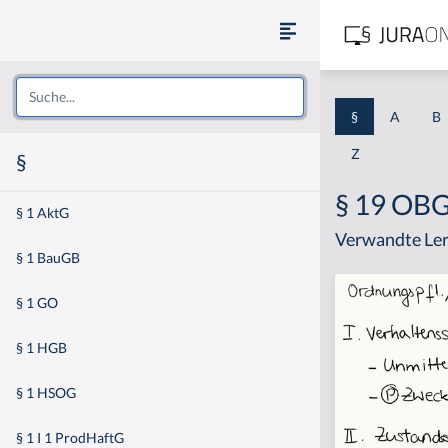
§
A
B
Z
§
§ 19 OB
§ 1 AktG
Verwandte Ler
§ 1 BauGB
§ 1 GO
§ 1 HGB
§ 1 HSOG
§ 1 I 1 ProdHaftG