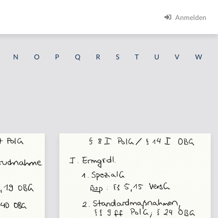
Anmelden
N
O
P
Q
R
S
T
U
V
W