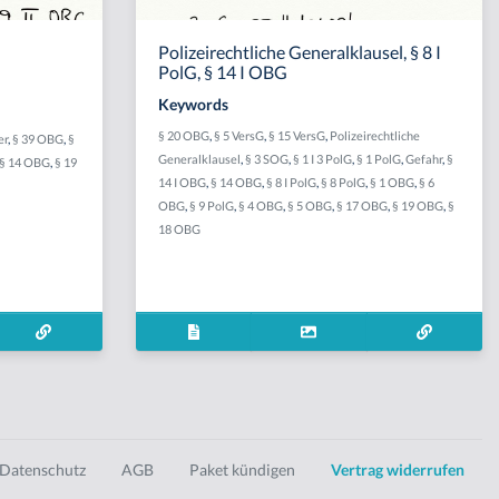
Polizeirechtliche Generalklausel, § 8 I
PolG, § 14 I OBG
Keywords
,
§ 20 OBG
,
§ 5 VersG
,
§ 15 VersG
,
Polizeirechtliche
er
,
§ 39 OBG
,
§
Generalklausel
,
§ 3 SOG
,
§ 1 I 3 PolG
,
§ 1 PolG
,
Gefahr
,
§
§ 14 OBG
,
§ 19
14 I OBG
,
§ 14 OBG
,
§ 8 I PolG
,
§ 8 PolG
,
§ 1 OBG
,
§ 6
OBG
,
§ 9 PolG
,
§ 4 OBG
,
§ 5 OBG
,
§ 17 OBG
,
§ 19 OBG
,
§
18 OBG
Datenschutz
AGB
Paket kündigen
Vertrag widerrufen