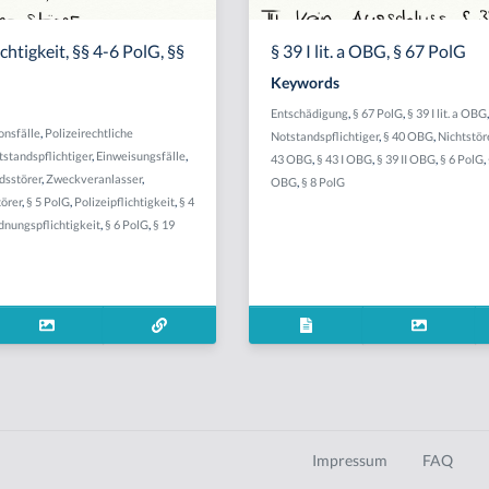
htigkeit, §§ 4-6 PolG, §§
§ 39 I lit. a OBG, § 67 PolG
Keywords
Entschädigung
,
§ 67 PolG
,
§ 39 I lit. a OBG
nsfälle
,
Polizeirechtliche
Notstandspflichtiger
,
§ 40 OBG
,
Nichtstör
standspflichtiger
,
Einweisungsfälle
,
43 OBG
,
§ 43 I OBG
,
§ 39 II OBG
,
§ 6 PolG
,
dsstörer
,
Zweckveranlasser
,
OBG
,
§ 8 PolG
törer
,
§ 5 PolG
,
Polizeipflichtigkeit
,
§ 4
dnungspflichtigkeit
,
§ 6 PolG
,
§ 19
Impressum
FAQ