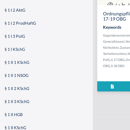
§ 1 I 2 AktG
Ordnungspflic
17-19 OBG
§ 1 I 2 ProdHaftG
Keywords
Gegendemonstratio
§ 1 I 3 PolG
Generalklausel
,
Not
Nichtstörer
,
Zustan
§ 1 I KSchG
Verhaltensstörer
,
S
PolG
,
§ 17 OBG
,
Or
§ 1 II 1 KSchG
OBG
,
§ 18 OBG
§ 1 II 1 NSOG
§ 1 II 2 KSchG
§ 1 II 3 KSchG
§ 1 II HGB
§ 1 II KSchG