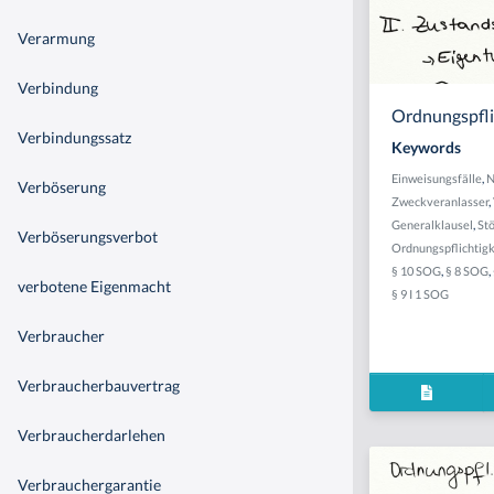
Verarmung
Verbindung
Ordnungspfli
Verbindungssatz
Keywords
Einweisungsfälle
,
N
Verböserung
Zweckveranlasser
,
Generalklausel
,
Stö
Verböserungsverbot
Ordnungspflichtigk
§ 10 SOG
,
§ 8 SOG
,
verbotene Eigenmacht
§ 9 I 1 SOG
Verbraucher
Verbraucherbauvertrag
Verbraucherdarlehen
Verbrauchergarantie