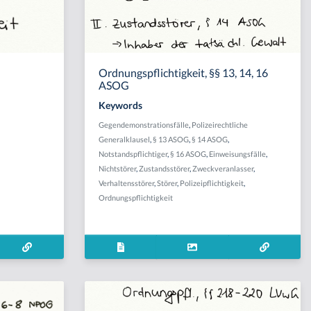
Ordnungspflichtigkeit, §§ 13, 14, 16
ASOG
Keywords
Gegendemonstrationsfälle
,
Polizeirechtliche
Generalklausel
,
§ 13 ASOG
,
§ 14 ASOG
,
Notstandspflichtiger
,
§ 16 ASOG
,
Einweisungsfälle
,
Nichtstörer
,
Zustandsstörer
,
Zweckveranlasser
,
Verhaltensstörer
,
Störer
,
Polizeipflichtigkeit
,
Ordnungspflichtigkeit