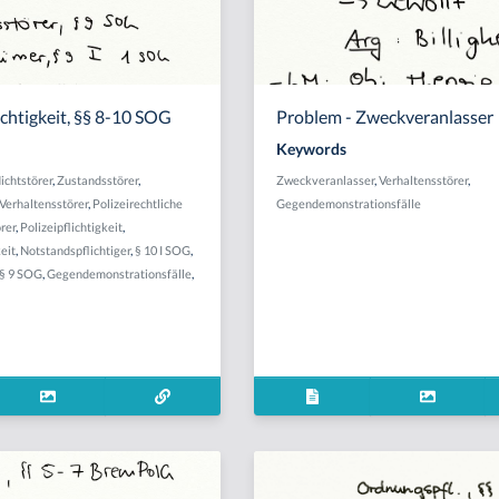
chtigkeit, §§ 8-10 SOG
Problem - Zweckveranlasser
Keywords
ichtstörer
,
Zustandsstörer
,
Zweckveranlasser
,
Verhaltensstörer
,
Verhaltensstörer
,
Polizeirechtliche
Gegendemonstrationsfälle
rer
,
Polizeipflichtigkeit
,
eit
,
Notstandspflichtiger
,
§ 10 I SOG
,
§ 9 SOG
,
Gegendemonstrationsfälle
,