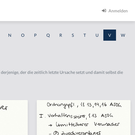
Anmelden
N
O
P
Q
R
S
T
U
V
W
erjenige, der die zeitlich letzte Ursache setzt und damit selbst die