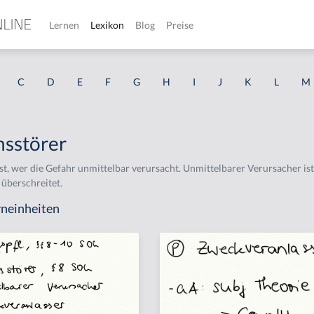
Lernen
Lexikon
Blog
Preise
C
D
E
F
G
H
I
J
K
L
M
nsstörer
st, wer die Gefahr unmittelbar verursacht. Unmittelbarer Verursacher ist d
überschreitet.
neinheiten