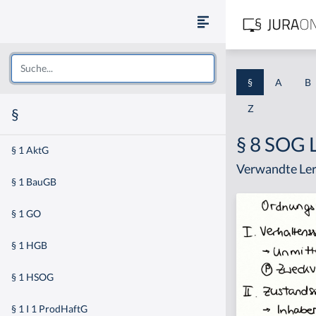
§
A
B
Z
§
§ 8 SOG 
§ 1 AktG
Verwandte Ler
§ 1 BauGB
§ 1 GO
§ 1 HGB
§ 1 HSOG
§ 1 I 1 ProdHaftG