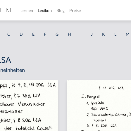
Lernen
Lexikon
Blog
Preise
C
D
E
F
G
H
I
J
K
L
M
LSA
neinheiten