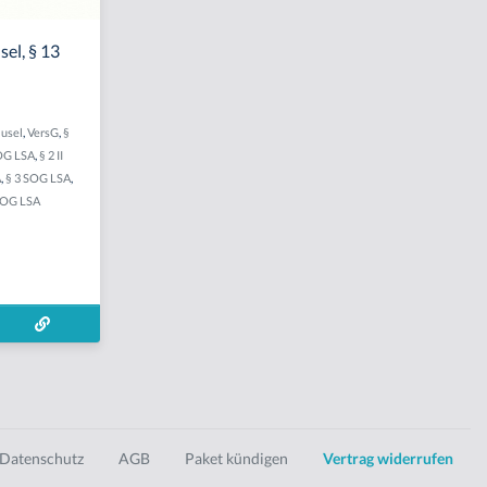
sel, § 13
ausel
,
VersG
,
§
SOG LSA
,
§ 2 II
A
,
§ 3 SOG LSA
,
SOG LSA
Datenschutz
AGB
Paket kündigen
Vertrag widerrufen