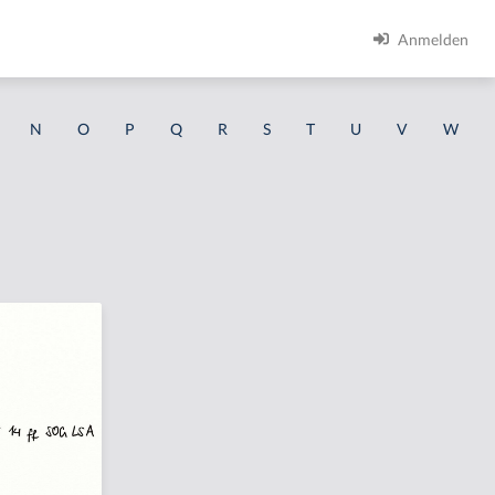
Anmelden
N
O
P
Q
R
S
T
U
V
W