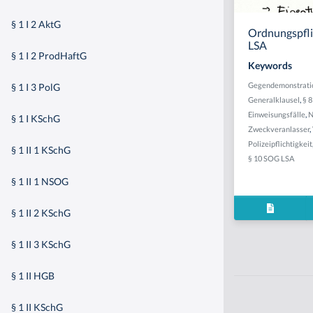
§ 1 I 2 AktG
Ordnungspflic
LSA
§ 1 I 2 ProdHaftG
Keywords
Gegendemonstratio
§ 1 I 3 PolG
Generalklausel
,
§ 
Einweisungsfälle
,
N
§ 1 I KSchG
Zweckveranlasser
,
Polizeipflichtigkeit
§ 1 II 1 KSchG
§ 10 SOG LSA
§ 1 II 1 NSOG
§ 1 II 2 KSchG
§ 1 II 3 KSchG
§ 1 II HGB
§ 1 II KSchG