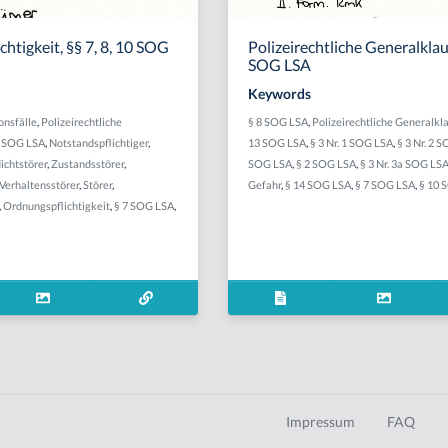
htigkeit, §§ 7, 8, 10 SOG
Polizeirechtliche Generalklau
SOG LSA
Keywords
nsfälle
,
Polizeirechtliche
§ 8 SOG LSA
,
Polizeirechtliche Generalkl
8 SOG LSA
,
Notstandspflichtiger
,
13 SOG LSA
,
§ 3 Nr. 1 SOG LSA
,
§ 3 Nr. 2 
ichtstörer
,
Zustandsstörer
,
SOG LSA
,
§ 2 SOG LSA
,
§ 3 Nr. 3a SOG LS
Verhaltensstörer
,
Störer
,
Gefahr
,
§ 14 SOG LSA
,
§ 7 SOG LSA
,
§ 10 
,
Ordnungspflichtigkeit
,
§ 7 SOG LSA
,
Impressum
FAQ