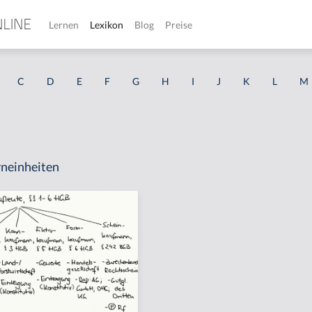
Lernen
Lexikon
Blog
Preise
C
D
E
F
G
H
I
J
K
L
M
neinheiten