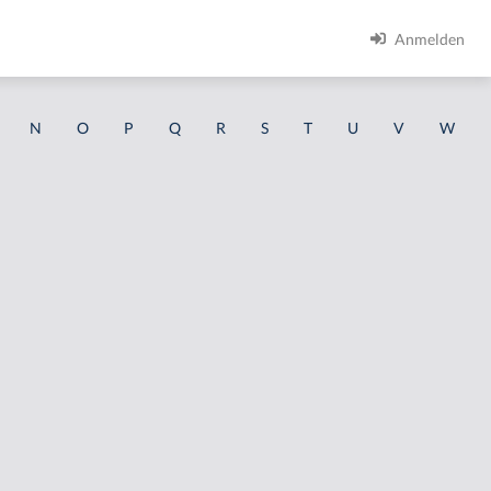
Anmelden
N
O
P
Q
R
S
T
U
V
W