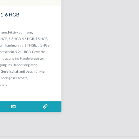
§ 1-6 HGB
mann
,
Fiktivkaufmann
,
3 HGB
,
§ 2 HGB
,
§ 6 HGB
,
§ 5 HGB
,
ormkaufmann
,
§ 1 II HGB
,
§ 1 HGB
,
htsschein
,
§ 242 BGB
,
Gewerbe
,
intragung ins Handelsregister
,
gung ins Handelsregister
,
,
Gesellschaft mit beschränkter
ndelsgesellschaft
,
chaft