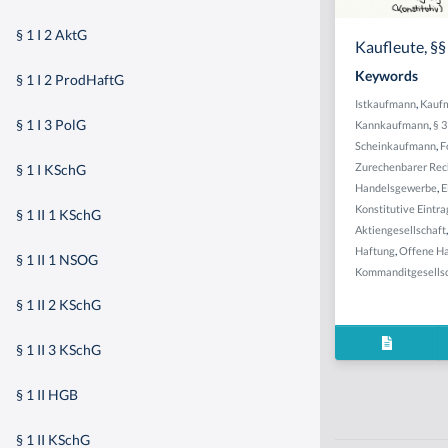
§ 1 I 2 AktG
Kaufleute, §
Keywords
§ 1 I 2 ProdHaftG
Istkaufmann
,
Kauf
§ 1 I 3 PolG
Kannkaufmann
,
§ 
Scheinkaufmann
,
F
Zurechenbarer Rec
§ 1 I KSchG
Handelsgewerbe
,
E
Konstitutive Eintra
§ 1 II 1 KSchG
Aktiengesellschaft
Haftung
,
Offene Ha
§ 1 II 1 NSOG
Kommanditgesells
§ 1 II 2 KSchG
§ 1 II 3 KSchG
§ 1 II HGB
§ 1 II KSchG