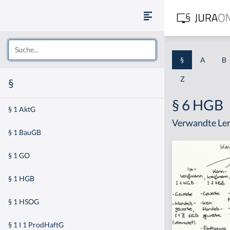
§
A
B
Z
§
§ 6 HGB
§ 1 AktG
Verwandte Ler
§ 1 BauGB
§ 1 GO
§ 1 HGB
§ 1 HSOG
§ 1 I 1 ProdHaftG