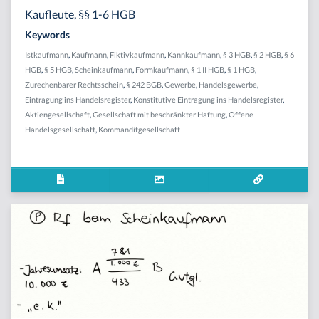
Kaufleute, §§ 1-6 HGB
Keywords
Istkaufmann
,
Kaufmann
,
Fiktivkaufmann
,
Kannkaufmann
,
§ 3 HGB
,
§ 2 HGB
,
§ 6
HGB
,
§ 5 HGB
,
Scheinkaufmann
,
Formkaufmann
,
§ 1 II HGB
,
§ 1 HGB
,
Zurechenbarer Rechtsschein
,
§ 242 BGB
,
Gewerbe
,
Handelsgewerbe
,
Eintragung ins Handelsregister
,
Konstitutive Eintragung ins Handelsregister
,
Aktiengesellschaft
,
Gesellschaft mit beschränkter Haftung
,
Offene
Handelsgesellschaft
,
Kommanditgesellschaft