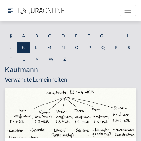
§
A
B
C
D
E
F
G
H
I
J
K
L
M
N
O
P
Q
R
S
T
U
V
W
Z
Kaufmann
Verwandte Lerneinheiten