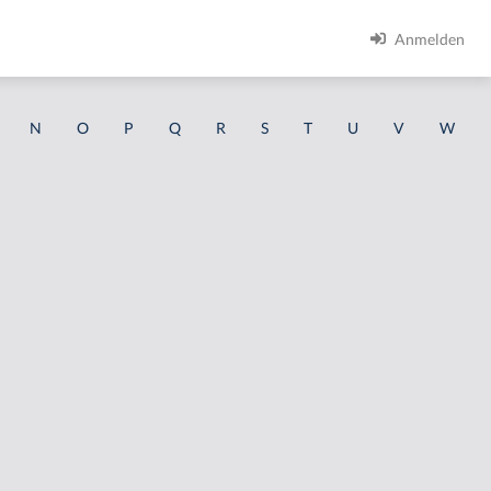
Anmelden
N
O
P
Q
R
S
T
U
V
W