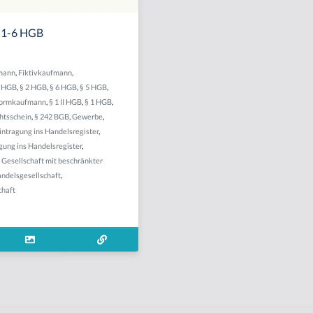
§ 1-6 HGB
mann
,
Fiktivkaufmann
,
3 HGB
,
§ 2 HGB
,
§ 6 HGB
,
§ 5 HGB
,
ormkaufmann
,
§ 1 II HGB
,
§ 1 HGB
,
htsschein
,
§ 242 BGB
,
Gewerbe
,
intragung ins Handelsregister
,
gung ins Handelsregister
,
,
Gesellschaft mit beschränkter
ndelsgesellschaft
,
chaft