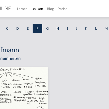
Lernen
Lexikon
Blog
Preise
C
D
E
F
G
H
I
J
K
L
M
ufmann
neinheiten