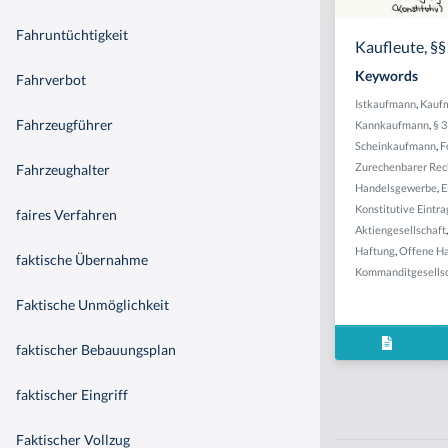
Fahruntüchtigkeit
Kaufleute, §
Keywords
Fahrverbot
Istkaufmann
,
Kauf
Fahrzeugführer
Kannkaufmann
,
§ 
Scheinkaufmann
,
F
Zurechenbarer Rec
Fahrzeughalter
Handelsgewerbe
,
E
Konstitutive Eintra
faires Verfahren
Aktiengesellschaft
Haftung
,
Offene Ha
faktische Übernahme
Kommanditgesells
Faktische Unmöglichkeit
faktischer Bebauungsplan
faktischer Eingriff
Faktischer Vollzug