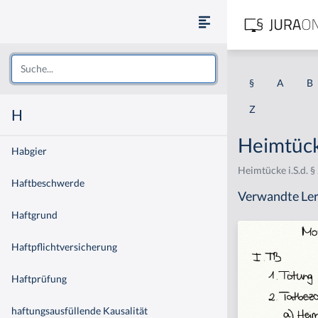
§
A
B
Z
H
Heimtüc
Habgier
Heimtücke i.S.d. §
Haftbeschwerde
Verwandte Ler
Haftgrund
Haftpflichtversicherung
Haftprüfung
haftungsausfüllende Kausalität