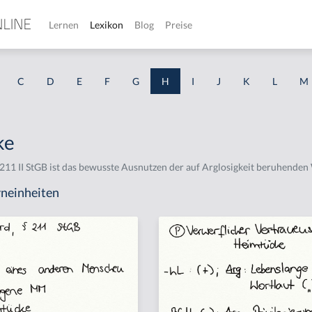
Lernen
Lexikon
Blog
Preise
C
D
E
F
G
H
I
J
K
L
M
ke
 211 II StGB ist das bewusste Ausnutzen der auf Arglosigkeit beruhenden 
neinheiten