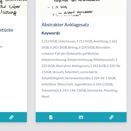
Abstrakter Anklagesatz
imtücke
Keywords
§ 212 StGB
,
Unterlassen
,
§ 211 StGB
,
Anstiftung
,
§ 263
er
StGB
,
§ 243 I StGB
,
Betrug
,
§ 224 StGB
,
Besonders
schwerer Fall des Diebstahls
,
gefährliche
Körperverletzung
,
Körperverletzung
,
Mittäterschaft
,
§
223 StGB
,
Abstrakter Anklagesatz
,
§ 243 StGB
,
§ 224 I Nr.
2 StGB
,
Versuch
,
Tateinheit
,
verminderte
Schuldfähigkeit
,
Heranwachsender
,
§ 224 I Nr. 5 StGB
,
mittelbare Täterschaft
,
Jugendlicher
,
§ 243 I 2 StGB
,
Tatmehrheit
,
§ 243 I 2 Nr. 2 StGB
,
Heimtücke
,
Totschlag
,
Mord