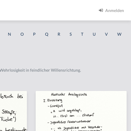
Anmelden
N
O
P
Q
R
S
T
U
V
W
Wehrlosigkeit in feindlicher Willensrichtung.