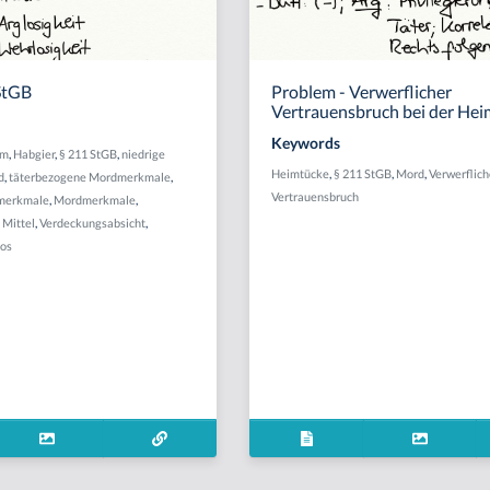
StGB
Problem - Verwerflicher
Vertrauensbruch bei der He
Keywords
am
,
Habgier
,
§ 211 StGB
,
niedrige
Heimtücke
,
§ 211 StGB
,
Mord
,
Verwerflich
d
,
täterbezogene Mordmerkmale
,
Vertrauensbruch
merkmale
,
Mordmerkmale
,
 Mittel
,
Verdeckungsabsicht
,
os