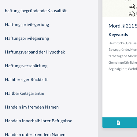
haftungsbegründende Kausalität
Haftungsprivilegeriung
Mord, § 211 
Keywords
Haftungsprivilegierung
Heimtücke
,
Graus
Beweggründe
,
Mor
Haftungsverband der Hypothek
tatbezogene Mord
Gemeingefährliche
Haftungsverschärfung
Arglosigkeit
,
Wehrl
Halbherziger Rücktritt
Haltbarkeitsgarantie
Handeln im fremden Namen
Handeln innerhalb ihrer Befugnisse
Handeln unter fremdem Namen