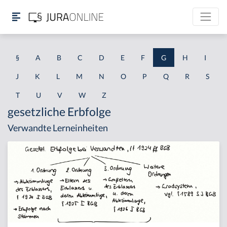
§
A
B
C
D
E
F
G
H
I
J
K
L
M
N
O
P
Q
R
S
T
U
V
W
Z
gesetzliche Erbfolge
Verwandte Lerneinheiten