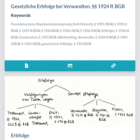
Gesetzliche Erbfolge bei Verwandten, §§ 1924 ff. BGB
Keywords
Parentelsystem
,
Repräsentationsprinzip
,
Eintrittsrecht
,
§ 1925 I BGB
,
§ 1925 II
BGB
,
§ 1925 III BGB
,
§ 1926 BGB
,
§ 1926 I BGB
,
§ 1926 II BGB
,
Erbfolge
,
§ 1926 III
BGB
,
Gradsystem
,
§ 1925 BGB
,
Abkömmling
,
Verwandte
,
§ 1924 III BGB
,
§ 1924
II BGB
,
§ 1924 I BGB
,
gesetzliche Erbfolge
,
§ 1924 BGB
Erbfolge