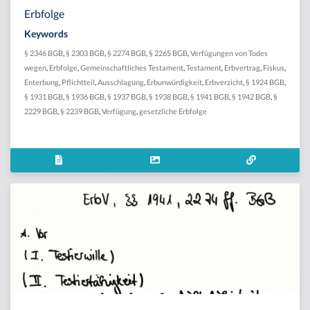
Erbfolge
Keywords
§ 2346 BGB
,
§ 2303 BGB
,
§ 2274 BGB
,
§ 2265 BGB
,
Verfügungen von Todes
wegen
,
Erbfolge
,
Gemeinschaftliches Testament
,
Testament
,
Erbvertrag
,
Fiskus
,
Enterbung
,
Pflichtteil
,
Ausschlagung
,
Erbunwürdigkeit
,
Erbverzicht
,
§ 1924 BGB
,
§ 1931 BGB
,
§ 1936 BGB
,
§ 1937 BGB
,
§ 1938 BGB
,
§ 1941 BGB
,
§ 1942 BGB
,
§
2229 BGB
,
§ 2239 BGB
,
Verfügung
,
gesetzliche Erbfolge