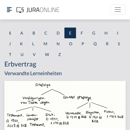
§
A
B
C
D
E
F
G
H
I
J
K
L
M
N
O
P
Q
R
S
T
U
V
W
Z
Erbvertrag
Verwandte Lerneinheiten