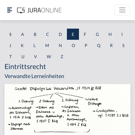
§
A
B
C
D
E
F
G
H
I
J
K
L
M
N
O
P
Q
R
S
T
U
V
W
Z
Eintrittsrecht
Verwandte Lerneinheiten