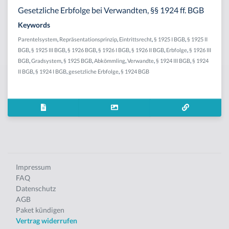
Gesetzliche Erbfolge bei Verwandten, §§ 1924 ff. BGB
Keywords
Parentelsystem
,
Repräsentationsprinzip
,
Eintrittsrecht
,
§ 1925 I BGB
,
§ 1925 II
BGB
,
§ 1925 III BGB
,
§ 1926 BGB
,
§ 1926 I BGB
,
§ 1926 II BGB
,
Erbfolge
,
§ 1926 III
BGB
,
Gradsystem
,
§ 1925 BGB
,
Abkömmling
,
Verwandte
,
§ 1924 III BGB
,
§ 1924
II BGB
,
§ 1924 I BGB
,
gesetzliche Erbfolge
,
§ 1924 BGB
Impressum
FAQ
Datenschutz
AGB
Paket kündigen
Vertrag widerrufen