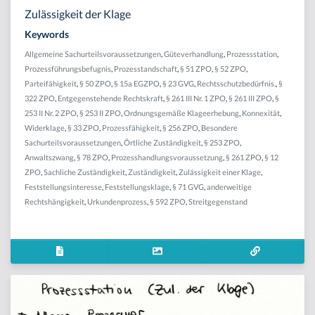
Zulässigkeit der Klage
Keywords
Allgemeine Sachurteilsvoraussetzungen
,
Güteverhandlung
,
Prozessstation
,
Prozessführungsbefugnis
,
Prozesstandschaft
,
§ 51 ZPO
,
§ 52 ZPO
,
Parteifähigkeit
,
§ 50 ZPO
,
§ 15a EGZPO
,
§ 23 GVG
,
Rechtsschutzbedürfnis.
,
§
322 ZPO
,
Entgegenstehende Rechtskraft
,
§ 261 III Nr. 1 ZPO
,
§ 261 III ZPO
,
§
253 II Nr. 2 ZPO
,
§ 253 II ZPO
,
Ordnungsgemäße Klageerhebung
,
Konnexität
,
Widerklage
,
§ 33 ZPO
,
Prozessfähigkeit
,
§ 256 ZPO
,
Besondere
Sachurteilsvoraussetzungen
,
Örtliche Zuständigkeit
,
§ 253 ZPO
,
Anwaltszwang
,
§ 78 ZPO
,
Prozesshandlungsvoraussetzung
,
§ 261 ZPO
,
§ 12
ZPO
,
Sachliche Zuständigkeit
,
Zuständigkeit
,
Zulässigkeit einer Klage
,
Feststellungsinteresse
,
Feststellungsklage
,
§ 71 GVG
,
anderweitige
Rechtshängigkeit
,
Urkundenprozess
,
§ 592 ZPO
,
Streitgegenstand