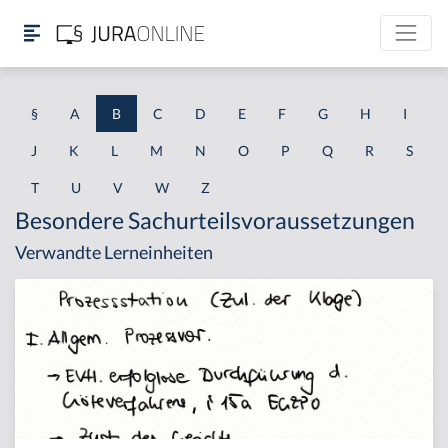
§
A
B
C
D
E
F
G
H
I
J
K
L
M
N
O
P
Q
R
S
T
U
V
W
Z
Besondere Sachurteilsvoraussetzungen
Verwandte Lerneinheiten