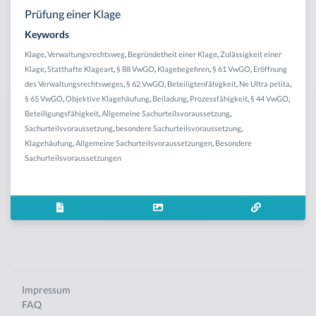
Prüfung einer Klage
Keywords
Klage
,
Verwaltungsrechtsweg
,
Begründetheit einer Klage
,
Zulässigkeit einer
Klage
,
Statthafte Klageart
,
§ 88 VwGO
,
Klagebegehren
,
§ 61 VwGO
,
Eröffnung
des Verwaltungsrechtsweges
,
§ 62 VwGO
,
Beteiligtenfähigkeit
,
Ne Ultra petita
,
§ 65 VwGO
,
Objektive Klagehäufung
,
Beiladung
,
Prozessfähigkeit
,
§ 44 VwGO
,
Beteiligungsfähigkeit
,
Allgemeine Sachurteilsvoraussetzung
,
Sachurteilsvoraussetzung
,
besondere Sachurteilsvoraussetzung
,
Klagehäufung
,
Allgemeine Sachurteilsvoraussetzungen
,
Besondere
Sachurteilsvoraussetzungen
Impressum
FAQ