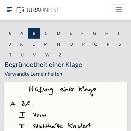
§
A
B
C
D
E
F
G
H
I
J
K
L
M
N
O
P
Q
R
S
T
U
V
W
Z
Begründetheit einer Klage
Verwandte Lerneinheiten