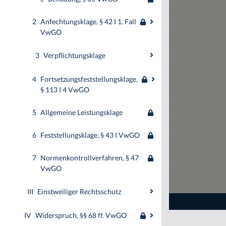
2
Anfechtungsklage, § 42 I 1. Fall
VwGO
3
Verpflichtungsklage
4
Fortsetzungsfeststellungsklage,
§ 113 I 4 VwGO
5
Allgemeine Leistungsklage
6
Feststellungsklage, § 43 I VwGO
7
Normenkontrollverfahren, § 47
VwGO
III
Einstweiliger Rechtsschutz
IV
Widerspruch, §§ 68 ff. VwGO