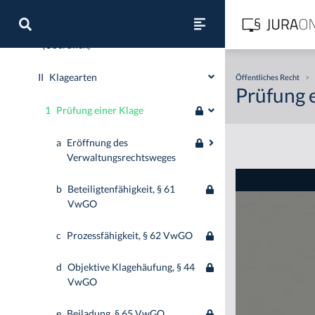
I
Rechtsschutzverfahren der VwGO
(Überblick)
II
Klagearten
Öffentliches Recht
>
Prüfung 
1
Prüfung einer Klage
a
Eröffnung des
Verwaltungsrechtsweges
b
Beteiligtenfähigkeit, § 61
VwGO
c
Prozessfähigkeit, § 62 VwGO
d
Objektive Klagehäufung, § 44
VwGO
e
Beiladung, § 65 VwGO