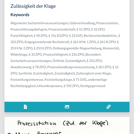
Zulässigkeit der Klage
Keywords
Allgemeine Sachurteilsvoraussetzungen
,
Güteverhandlung
,
Prozessstation
,
Prozessführungsbefugnis
,
Prozesstandschaft
,
§ 51 ZPO
,
§ 52 ZPO
,
Parteifähigkeit
,
§ 50 ZPO
,
§ 15a EGZPO
,
§ 23 GVG
,
Rechtsschutzbedürfnis.
,
§
322 ZPO
,
Entgegenstehende Rechtskraft
,
§ 261 III Nr. 1 ZPO
,
§ 261 III ZPO
,
§
253 II Nr. 2 ZPO
,
§ 253 II ZPO
,
Ordnungsgemäße Klageerhebung
,
Konnexität
,
Widerklage
,
§ 33 ZPO
,
Prozessfähigkeit
,
§ 256 ZPO
,
Besondere
Sachurteilsvoraussetzungen
,
Örtliche Zuständigkeit
,
§ 253 ZPO
,
Anwaltszwang
,
§ 78 ZPO
,
Prozesshandlungsvoraussetzung
,
§ 261 ZPO
,
§ 12
ZPO
,
Sachliche Zuständigkeit
,
Zuständigkeit
,
Zulässigkeit einer Klage
,
Feststellungsinteresse
,
Feststellungsklage
,
§ 71 GVG
,
anderweitige
Rechtshängigkeit
,
Urkundenprozess
,
§ 592 ZPO
,
Streitgegenstand