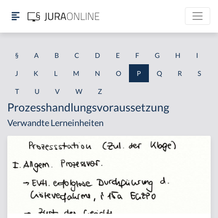
§
A
B
C
D
E
F
G
H
I
J
K
L
M
N
O
P
Q
R
S
T
U
V
W
Z
Prozesshandlungsvoraussetzung
Verwandte Lerneinheiten