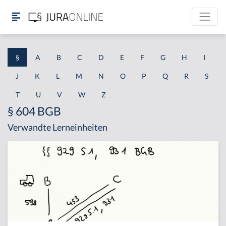
§
A
B
C
D
E
F
G
H
I
J
K
L
M
N
O
P
Q
R
S
T
U
V
W
Z
§ 604 BGB
Verwandte Lerneinheiten