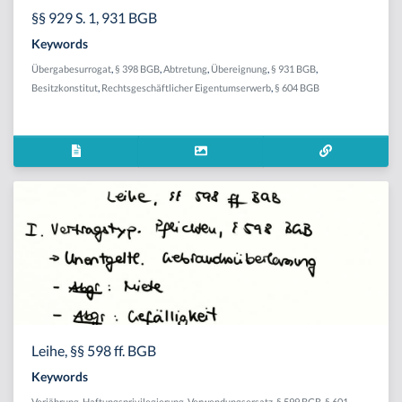
§§ 929 S. 1, 931 BGB
Keywords
Übergabesurrogat
,
§ 398 BGB
,
Abtretung
,
Übereignung
,
§ 931 BGB
,
Besitzkonstitut
,
Rechtsgeschäftlicher Eigentumserwerb
,
§ 604 BGB
Leihe, §§ 598 ff. BGB
Keywords
Verjährung
,
Haftungsprivilegierung
,
Verwendungsersatz
,
§ 599 BGB
,
§ 601