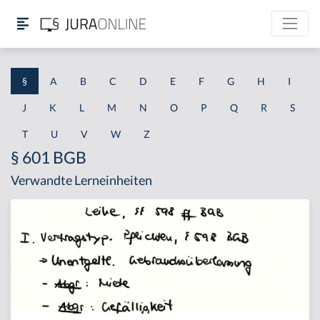
§
A
B
C
D
E
F
G
H
I
J
K
L
M
N
O
P
Q
R
S
T
U
V
W
Z
§ 601 BGB
Verwandte Lerneinheiten