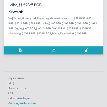
Leihe, §§ 598 ff. BGB
Keywords
Verjährung
,
Haftungsprivilegierung
,
Verwendungsersatz
,
§ 599 BGB
,
§ 601
BGB
,
§ 601 I BGB
,
§ 598 BGB
,
Leihe
,
§ 600 BGB
,
§ 603 BGB
,
§ 604 I BGB
,
§ 601 II
BGB
,
Arglist
,
§ 602 BGB
,
§ 604 IV BGB
,
Gefälligkeit
,
§ 605 BGB
,
§ 604 BGB
,
Kündigung
,
§ 604 II BGB
,
§ 604 III BGB
,
Miete
,
Eigenbedarf
,
§ 606 BGB
Impressum
FAQ
Datenschutz
AGB
Paket kündigen
Vertrag widerrufen