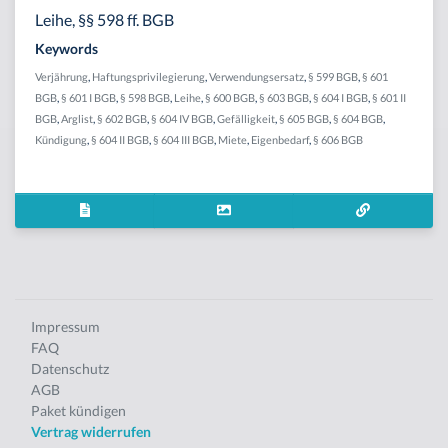
Leihe, §§ 598 ff. BGB
Keywords
Verjährung
,
Haftungsprivilegierung
,
Verwendungsersatz
,
§ 599 BGB
,
§ 601
BGB
,
§ 601 I BGB
,
§ 598 BGB
,
Leihe
,
§ 600 BGB
,
§ 603 BGB
,
§ 604 I BGB
,
§ 601 II
BGB
,
Arglist
,
§ 602 BGB
,
§ 604 IV BGB
,
Gefälligkeit
,
§ 605 BGB
,
§ 604 BGB
,
Kündigung
,
§ 604 II BGB
,
§ 604 III BGB
,
Miete
,
Eigenbedarf
,
§ 606 BGB
Impressum
FAQ
Datenschutz
AGB
Paket kündigen
Vertrag widerrufen