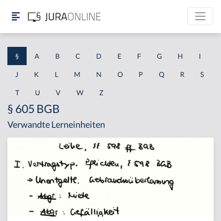
§
A
B
C
D
E
F
G
H
I
J
K
L
M
N
O
P
Q
R
S
T
U
V
W
Z
§ 605 BGB
Verwandte Lerneinheiten