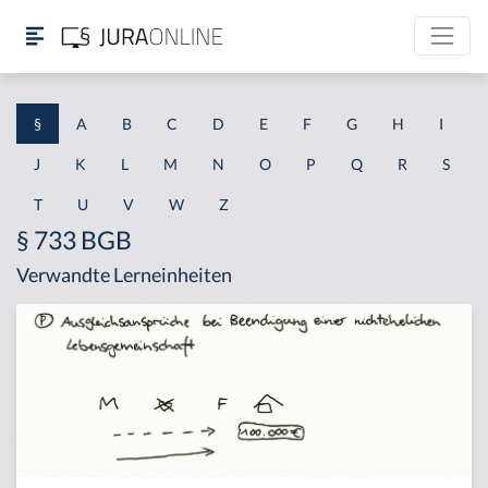
§
A
B
C
D
E
F
G
H
I
J
K
L
M
N
O
P
Q
R
S
T
U
V
W
Z
§ 733 BGB
Verwandte Lerneinheiten