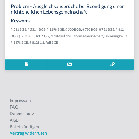
Problem - Ausgleichsansprüche bei Beendigung einer
nichtehelichen Lebensgemeinschaft
Keywords
§ 531 BGB
,
§ 531 II BGB
,
§ 1298 BGB
,
§ 530 BGB
,
§ 730 BGB
,
§ 731 BGB
,
§ 812
BGB
,
§ 733 BGB
,
Art. 6 GG
,
Nichteheliche Lebensgemeinschaft
,
Erklärungswille
,
§ 1378 BGB
,
§ 812 I 1 2. Fall BGB
Impressum
FAQ
Datenschutz
AGB
Paket kündigen
Vertrag widerrufen