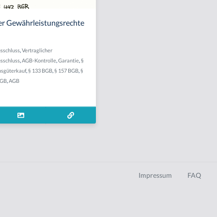
er Gewährleistungsrechte
sschluss
,
Vertraglicher
sschluss
,
AGB-Kontrolle
,
Garantie
,
§
hsgüterkauf
,
§ 133 BGB
,
§ 157 BGB
,
§
BGB
,
AGB
Impressum
FAQ