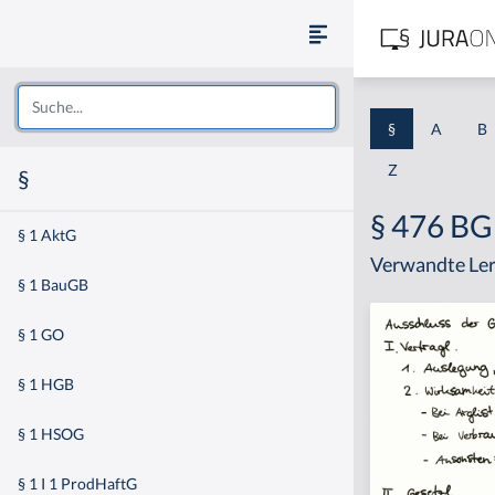
§
A
B
Z
§
§ 476 B
§ 1 AktG
Verwandte Ler
§ 1 BauGB
§ 1 GO
§ 1 HGB
§ 1 HSOG
§ 1 I 1 ProdHaftG