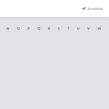
Anmelden
N
O
P
Q
R
S
T
U
V
W