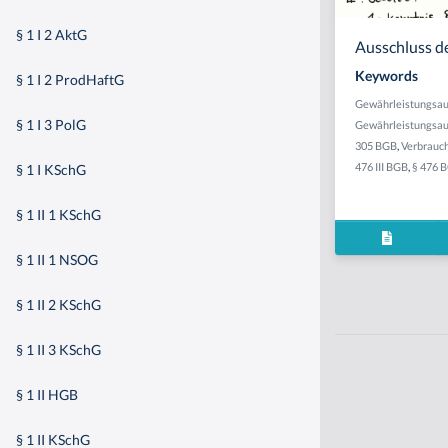
§ 1 I 2 AktG
Ausschluss d
Keywords
§ 1 I 2 ProdHaftG
Gewährleistungsau
§ 1 I 3 PolG
Gewährleistungsau
305 BGB
,
Verbrauc
476 III BGB
,
§ 476 
§ 1 I KSchG
§ 1 II 1 KSchG
§ 1 II 1 NSOG
§ 1 II 2 KSchG
§ 1 II 3 KSchG
§ 1 II HGB
§ 1 II KSchG