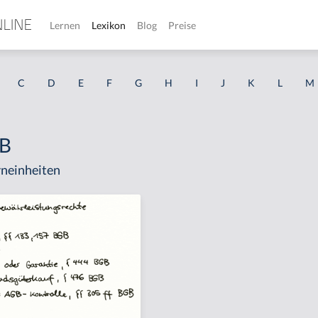
Lernen
Lexikon
Blog
Preise
C
D
E
F
G
H
I
J
K
L
M
GB
neinheiten