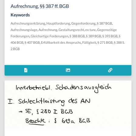
Aufrechnung, §§ 387 ff. BGB
Keywords
Aufrechnungserklärung
,
Hauptforderung
,
Gegenforderung
,
§ 387 BGB
,
Aufrechnungslage
,
Aufrechnung
,
Gestaltungsrecht
,
ex tunc
,
Gegenseitige
Forderungen
,
Gleichartige Forderungen
,
§ 388 BGB
,
§ 389 BGB
,
§ 393 BGB
,
§
406 BGB
,
§ 407 BGB
,
Erfüllbarkeit des Anspruchs
,
Fälligkeit
,
§ 271 BGB
,
§ 388 S.
2 BGB