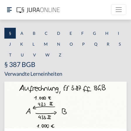
§
A
B
C
D
E
F
G
H
I
J
K
L
M
N
O
P
Q
R
S
T
U
V
W
Z
§ 387 BGB
Verwandte Lerneinheiten