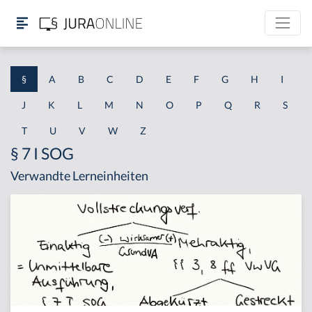
§
A
B
C
D
E
F
G
H
I
J
K
L
M
N
O
P
Q
R
S
T
U
V
W
Z
§ 7 I SOG
Verwandte Lerneinheiten