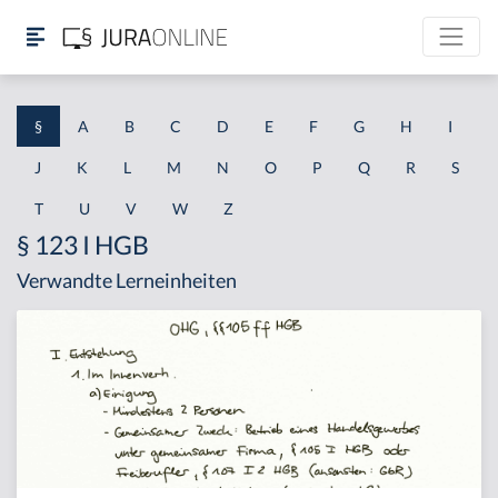
§
A
B
C
D
E
F
G
H
I
J
K
L
M
N
O
P
Q
R
S
T
U
V
W
Z
§ 123 I HGB
Verwandte Lerneinheiten