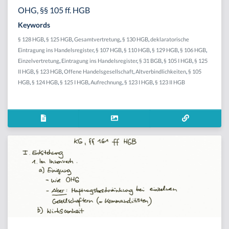
OHG, §§ 105 ff. HGB
Keywords
§ 128 HGB
,
§ 125 HGB
,
Gesamtvertretung
,
§ 130 HGB
,
deklaratorische
Eintragung ins Handelsregister
,
§ 107 HGB
,
§ 110 HGB
,
§ 129 HGB
,
§ 106 HGB
,
Einzelvertretung
,
Eintragung ins Handelsregister
,
§ 31 BGB
,
§ 105 I HGB
,
§ 125
II HGB
,
§ 123 HGB
,
Offene Handelsgesellschaft
,
Altverbindlichkeiten
,
§ 105
HGB
,
§ 124 HGB
,
§ 125 I HGB
,
Aufrechnung
,
§ 123 I HGB
,
§ 123 II HGB